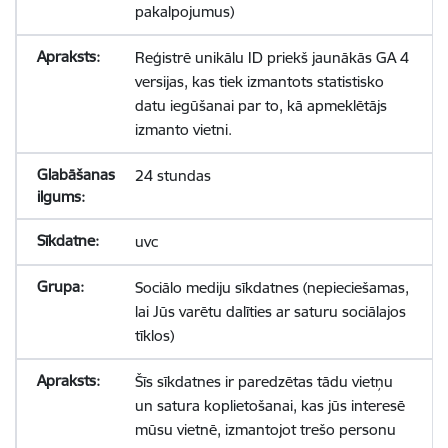
pakalpojumus)
Reģistrē unikālu ID priekš jaunākās GA 4
versijas, kas tiek izmantots statistisko
datu iegūšanai par to, kā apmeklētājs
izmanto vietni.
24 stundas
uvc
Sociālo mediju sīkdatnes (nepieciešamas,
lai Jūs varētu dalīties ar saturu sociālajos
tīklos)
Šīs sīkdatnes ir paredzētas tādu vietņu
un satura koplietošanai, kas jūs interesē
mūsu vietnē, izmantojot trešo personu