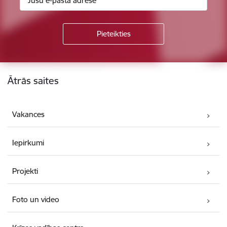
Kājene
Ātrās saites
Vakances
Iepirkumi
Projekti
Foto un video