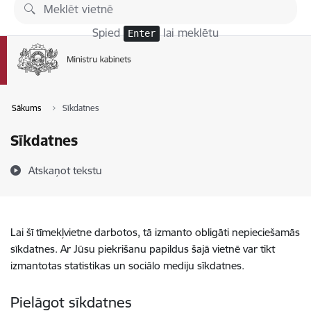
Pāriet uz lapas saturu
Spied
lai meklētu
Enter
Sākums
Sīkdatnes
Sīkdatnes
Atskaņot tekstu
Lai šī tīmekļvietne darbotos, tā izmanto obligāti nepieciešamās
sīkdatnes. Ar Jūsu piekrišanu papildus šajā vietnē var tikt
izmantotas statistikas un sociālo mediju sīkdatnes.
Pielāgot sīkdatnes