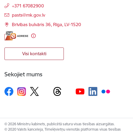
+371 67082900
E-pasts:
pasts@mk.gov.lv
Brīvības bulvāris 36, Rīga, LV-1520
Visi kontakti
Sekojiet mums
© 2026 Ministru kabinets, publicētā satura visas tiesības aizsargātas.
© 2020 Valsts kanceleja, Tīmekļvietņu vienotās platformas visas tiesības