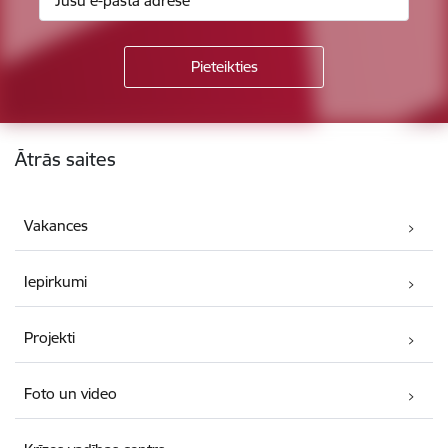
Kājene
Ātrās saites
Vakances
Iepirkumi
Projekti
Foto un video