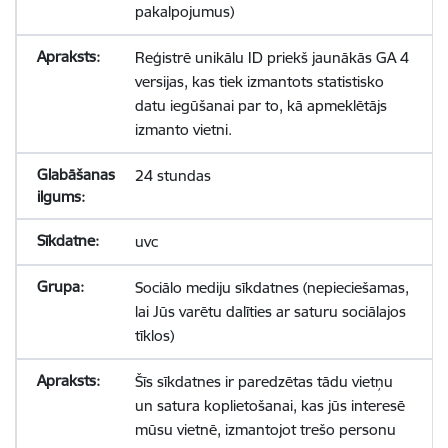
pakalpojumus)
Reģistrē unikālu ID priekš jaunākās GA 4
versijas, kas tiek izmantots statistisko
datu iegūšanai par to, kā apmeklētājs
izmanto vietni.
24 stundas
uvc
Sociālo mediju sīkdatnes (nepieciešamas,
lai Jūs varētu dalīties ar saturu sociālajos
tīklos)
Šīs sīkdatnes ir paredzētas tādu vietņu
un satura koplietošanai, kas jūs interesē
mūsu vietnē, izmantojot trešo personu