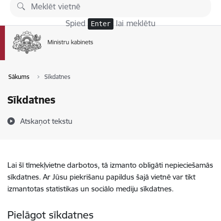
Pāriet uz lapas saturu
Spied
lai meklētu
Enter
Sākums
Sīkdatnes
Sīkdatnes
Atskaņot tekstu
Lai šī tīmekļvietne darbotos, tā izmanto obligāti nepieciešamās
sīkdatnes. Ar Jūsu piekrišanu papildus šajā vietnē var tikt
izmantotas statistikas un sociālo mediju sīkdatnes.
Pielāgot sīkdatnes