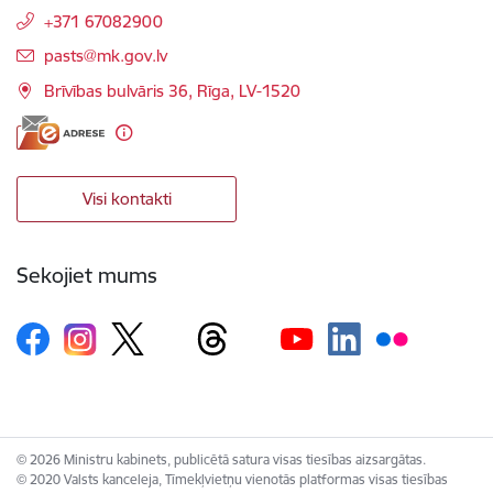
+371 67082900
E-pasts:
pasts@mk.gov.lv
Brīvības bulvāris 36, Rīga, LV-1520
Visi kontakti
Sekojiet mums
© 2026 Ministru kabinets, publicētā satura visas tiesības aizsargātas.
© 2020 Valsts kanceleja, Tīmekļvietņu vienotās platformas visas tiesības