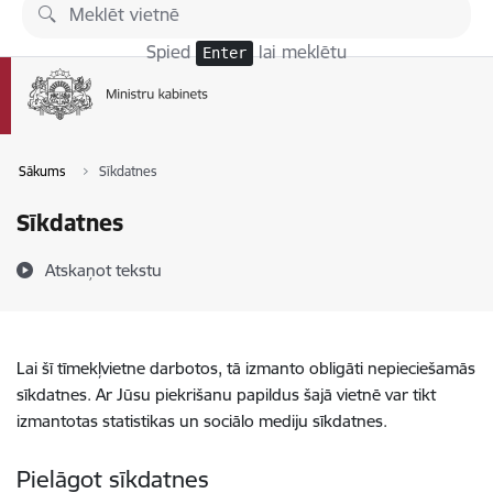
Pāriet uz lapas saturu
Spied
lai meklētu
Enter
Sākums
Sīkdatnes
Sīkdatnes
Atskaņot tekstu
Lai šī tīmekļvietne darbotos, tā izmanto obligāti nepieciešamās
sīkdatnes. Ar Jūsu piekrišanu papildus šajā vietnē var tikt
izmantotas statistikas un sociālo mediju sīkdatnes.
Pielāgot sīkdatnes