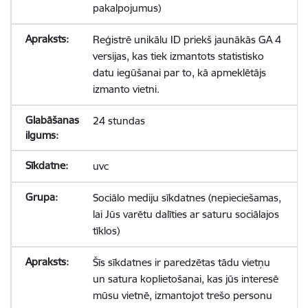
pakalpojumus)
Reģistrē unikālu ID priekš jaunākās GA 4
versijas, kas tiek izmantots statistisko
datu iegūšanai par to, kā apmeklētājs
izmanto vietni.
24 stundas
uvc
Sociālo mediju sīkdatnes (nepieciešamas,
lai Jūs varētu dalīties ar saturu sociālajos
tīklos)
Šīs sīkdatnes ir paredzētas tādu vietņu
un satura koplietošanai, kas jūs interesē
mūsu vietnē, izmantojot trešo personu