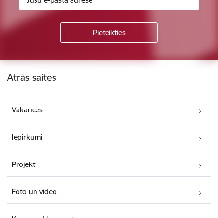
Kājene
Ātrās saites
Vakances
Iepirkumi
Projekti
Foto un video