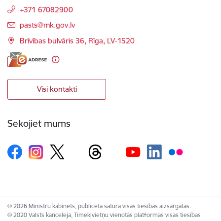
+371 67082900
E-pasts:
pasts@mk.gov.lv
Brīvības bulvāris 36, Rīga, LV-1520
Visi kontakti
Sekojiet mums
© 2026 Ministru kabinets, publicētā satura visas tiesības aizsargātas.
© 2020 Valsts kanceleja, Tīmekļvietņu vienotās platformas visas tiesības