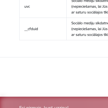
Sociālo mediju sīkdatn
uvc
(nepieciešamas, lai Jūs 
ar saturu sociālajos tīk
Sociālo mediju sīkdatn
__cfduid
(nepieciešamas, lai Jūs 
ar saturu sociālajos tīk
Esi pirmais, kurš uzzina!