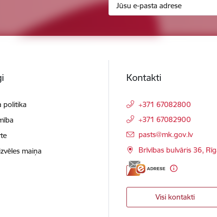
i
Kontakti
 politika
+371 67082800
+371 67082900
mība
E-pasts:
pasts@mk.gov.lv
te
Brīvības bulvāris 36, Rī
izvēles maiņa
Visi kontakti