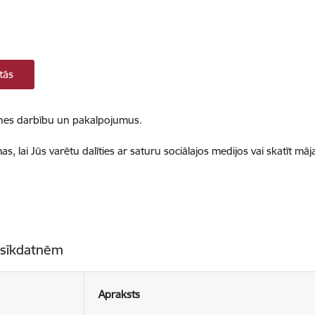
tās
ietnes darbību un pakalpojumus.
, lai Jūs varētu dalīties ar saturu sociālajos medijos vai skatīt mā
 sīkdatnēm
Apraksts