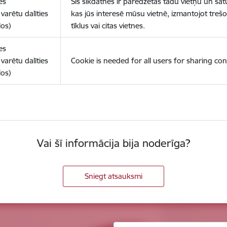
es
Šīs sīkdatnes ir paredzētas tādu vietņu un sat
varētu dalīties
kas jūs interesē mūsu vietnē, izmantojot treš
los)
tīklus vai citas vietnes.
es
varētu dalīties
Cookie is needed for all users for sharing con
los)
Vai šī informācija bija noderīga?
Sniegt atsauksmi