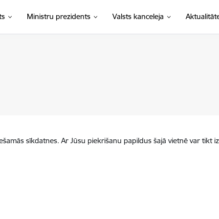
ts
Ministru prezidents
Valsts kanceleja
Aktualitāt
iešamās sīkdatnes. Ar Jūsu piekrišanu papildus šajā vietnē var tikt i