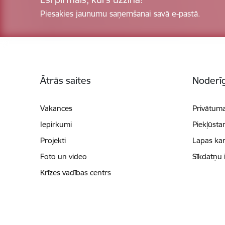
Piesakies jaunumu saņemšanai savā e-pastā.
Kājene
Ātrās saites
Noderīg
Vakances
Privātuma
Iepirkumi
Piekļūsta
Projekti
Lapas kar
Foto un video
Sīkdatņu 
Krīzes vadības centrs