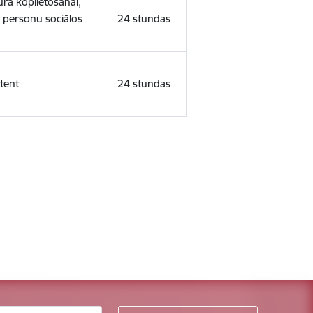
ura koplietošanai,
o personu sociālos
24 stundas
tent
24 stundas