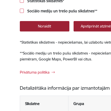
Statistikas sīkdatnes
*
Sociālo mediju un trešo pušu sīkdatnes
**
Noraidīt
Apstiprināt atzīmē
*
Statistikas sīkdatnes - nepieciešamas, lai uzlabotu v
**
Sociālo mediju un trešo pušu sīkdatnes - nepieciešamas
piemēram, Google Maps, PowerBI vai citus.
Privātuma politika
Detalizētāka informācija par izmantotajām
Sīkdatne
Grupa