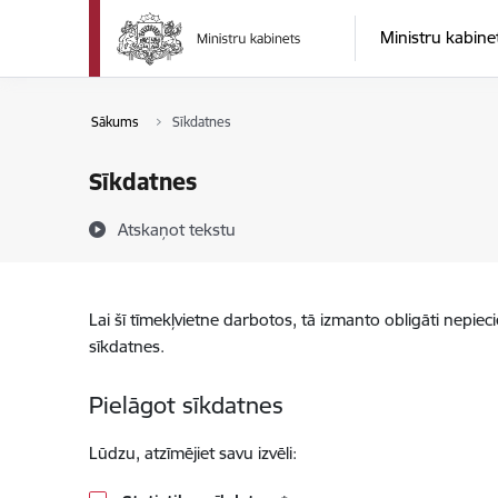
Pāriet uz lapas saturu
Ministru kabine
Sākums
Sīkdatnes
Sīkdatnes
Atskaņot tekstu
Lai šī tīmekļvietne darbotos, tā izmanto obligāti nepiec
sīkdatnes.
Pielāgot sīkdatnes
Lūdzu, atzīmējiet savu izvēli: