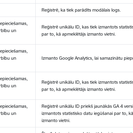
Reģistrē, ka tiek parādīts modālais logs.
nepieciešamas,
Reģistrē unikālu ID, kas tiek izmantots statist
arbību un
par to, kā apmeklētājs izmanto vietni.
nepieciešamas,
arbību un
Izmanto Google Analytics, lai samazinātu piep
nepieciešamas,
Reģistrē unikālu ID, kas tiek izmantots statist
arbību un
par to, kā apmeklētājs izmanto vietni.
nepieciešamas,
Reģistrē unikālu ID priekš jaunākās GA 4 versij
arbību un
izmantots statistisko datu iegūšanai par to, k
izmanto vietni.