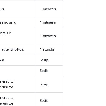
jis.
1 mēnesis
 paziņojumu.
1 mēnesis
otājs ir
1 mēnesis
 autentificētos.
1 stunda
kļa.
Sesija
Sesija
 nerādītu
Sesija
ēruši tos.
 nerādītu
Sesija
ēruši tos.