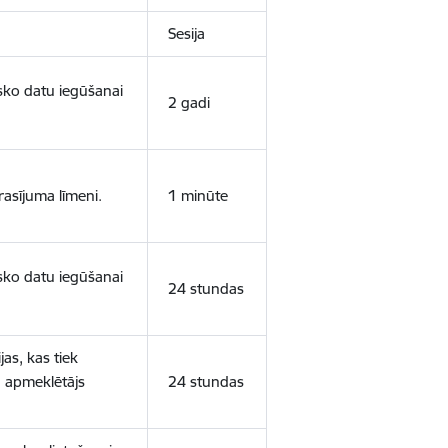
Sesija
isko datu iegūšanai
2 gadi
rasījuma līmeni.
1 minūte
isko datu iegūšanai
24 stundas
as, kas tiek
ā apmeklētājs
24 stundas