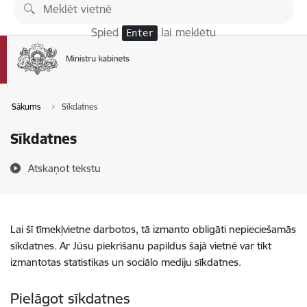
Pāriet uz lapas saturu
Spied
lai meklētu
Enter
Sākums
Sīkdatnes
Sīkdatnes
Atskaņot tekstu
Lai šī tīmekļvietne darbotos, tā izmanto obligāti nepieciešamās
sīkdatnes. Ar Jūsu piekrišanu papildus šajā vietnē var tikt
izmantotas statistikas un sociālo mediju sīkdatnes.
Pielāgot sīkdatnes