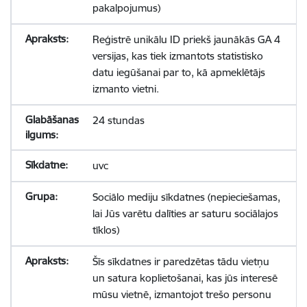
pakalpojumus)
Reģistrē unikālu ID priekš jaunākās GA 4
versijas, kas tiek izmantots statistisko
datu iegūšanai par to, kā apmeklētājs
izmanto vietni.
24 stundas
uvc
Sociālo mediju sīkdatnes (nepieciešamas,
lai Jūs varētu dalīties ar saturu sociālajos
tīklos)
Šīs sīkdatnes ir paredzētas tādu vietņu
un satura koplietošanai, kas jūs interesē
mūsu vietnē, izmantojot trešo personu