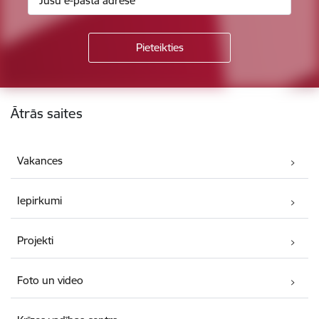
Kājene
Ātrās saites
Vakances
Iepirkumi
Projekti
Foto un video