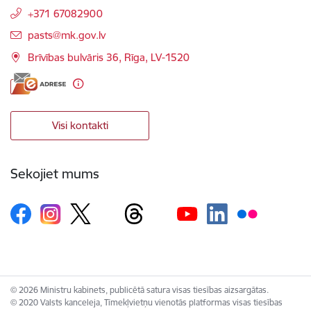
+371 67082900
E-pasts:
pasts@mk.gov.lv
Brīvības bulvāris 36, Rīga, LV-1520
Visi kontakti
Sekojiet mums
© 2026 Ministru kabinets, publicētā satura visas tiesības aizsargātas.
© 2020 Valsts kanceleja, Tīmekļvietņu vienotās platformas visas tiesības