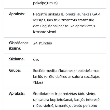
pakalpojumus)
Reģistrē unikālu ID priekš jaunākās GA 4
versijas, kas tiek izmantots statistisko
datu iegūšanai par to, kā apmeklētājs
izmanto vietni.
24 stundas
uvc
Sociālo mediju sīkdatnes (nepieciešamas,
lai Jūs varētu dalīties ar saturu sociālajos
tīklos)
Šīs sīkdatnes ir paredzētas tādu vietņu
un satura koplietošanai, kas jūs interesē
mūsu vietnē, izmantojot trešo personu