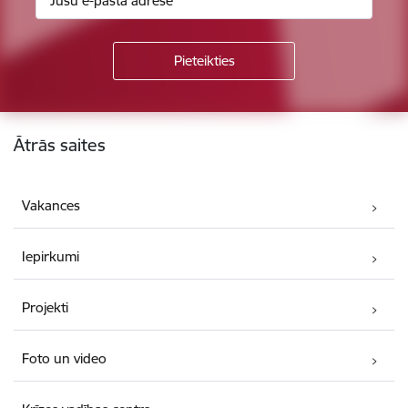
Kājene
Ātrās saites
Vakances
Iepirkumi
Projekti
Foto un video