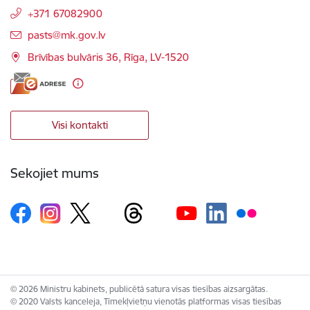
+371 67082900
E-pasts:
pasts@mk.gov.lv
Brīvības bulvāris 36, Rīga, LV-1520
Visi kontakti
Sekojiet mums
© 2026 Ministru kabinets, publicētā satura visas tiesības aizsargātas.
© 2020 Valsts kanceleja, Tīmekļvietņu vienotās platformas visas tiesības