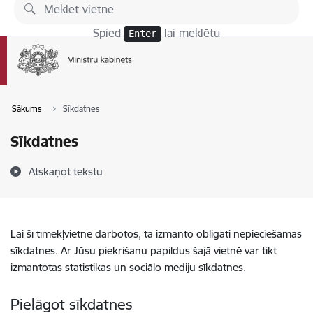
Pāriet uz lapas saturu
Spied
lai meklētu
Enter
Sākums
Sīkdatnes
Sīkdatnes
Atskaņot tekstu
Lai šī tīmekļvietne darbotos, tā izmanto obligāti nepieciešamās
sīkdatnes. Ar Jūsu piekrišanu papildus šajā vietnē var tikt
izmantotas statistikas un sociālo mediju sīkdatnes.
Pielāgot sīkdatnes