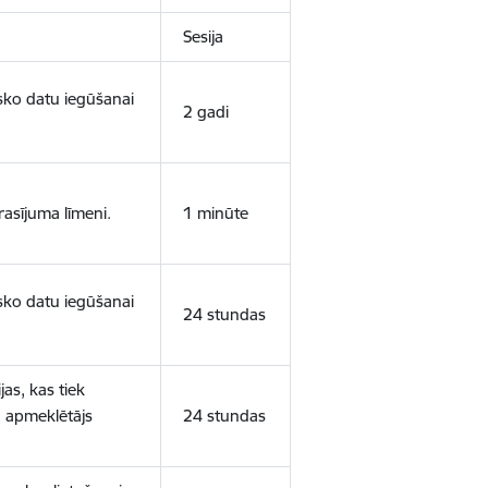
Sesija
isko datu iegūšanai
2 gadi
rasījuma līmeni.
1 minūte
isko datu iegūšanai
24 stundas
as, kas tiek
ā apmeklētājs
24 stundas