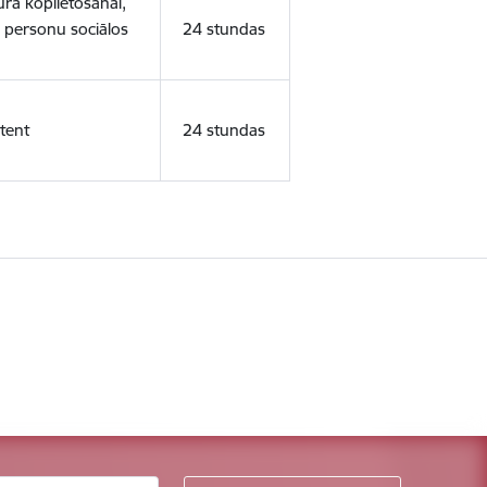
ura koplietošanai,
o personu sociālos
24 stundas
tent
24 stundas