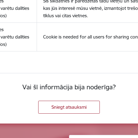
es
Šīs sīkdatnes ir paredzētas tādu vietņu un sat
varētu dalīties
kas jūs interesē mūsu vietnē, izmantojot treš
los)
tīklus vai citas vietnes.
es
varētu dalīties
Cookie is needed for all users for sharing con
los)
Vai šī informācija bija noderīga?
Sniegt atsauksmi