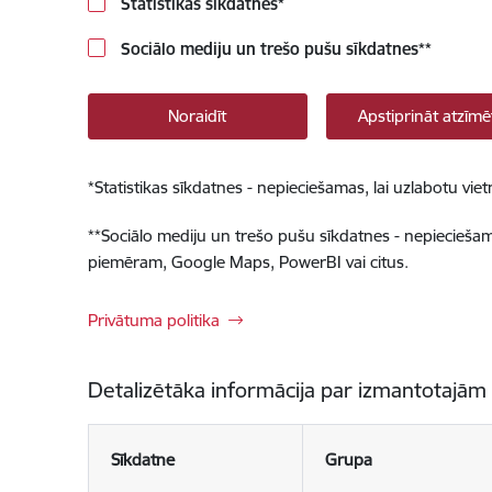
Statistikas sīkdatnes
*
Sociālo mediju un trešo pušu sīkdatnes
**
Noraidīt
Apstiprināt atzīmē
*
Statistikas sīkdatnes - nepieciešamas, lai uzlabotu v
**
Sociālo mediju un trešo pušu sīkdatnes - nepieciešamas
piemēram, Google Maps, PowerBI vai citus.
Privātuma politika
Detalizētāka informācija par izmantotajām
Sīkdatne
Grupa