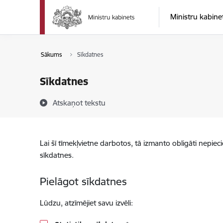
Pāriet uz lapas saturu
Ministru kabine
Sākums
Sīkdatnes
Sīkdatnes
Atskaņot tekstu
Lai šī tīmekļvietne darbotos, tā izmanto obligāti nepiec
sīkdatnes.
Pielāgot sīkdatnes
Lūdzu, atzīmējiet savu izvēli: