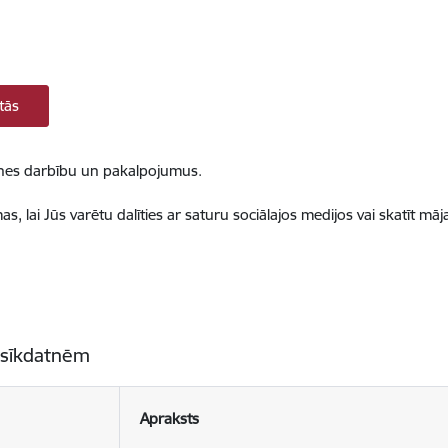
tās
ietnes darbību un pakalpojumus.
, lai Jūs varētu dalīties ar saturu sociālajos medijos vai skatīt mā
 sīkdatnēm
Apraksts