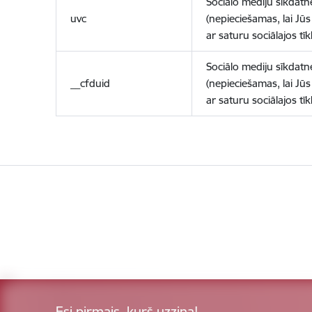
Sociālo mediju sīkdatn
uvc
(nepieciešamas, lai Jūs 
ar saturu sociālajos tīk
Sociālo mediju sīkdatn
__cfduid
(nepieciešamas, lai Jūs 
ar saturu sociālajos tīk
Esi pirmais, kurš uzzina!