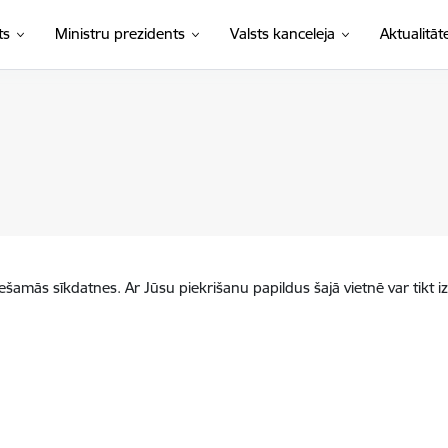
ts
Ministru prezidents
Valsts kanceleja
Aktualitāt
iešamās sīkdatnes. Ar Jūsu piekrišanu papildus šajā vietnē var tikt i