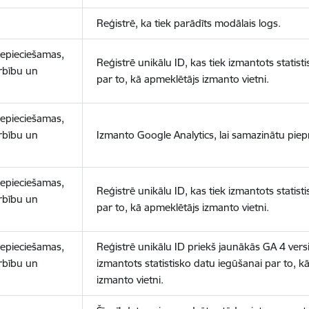
Reģistrē, ka tiek parādīts modālais logs.
nepieciešamas,
Reģistrē unikālu ID, kas tiek izmantots statist
arbību un
par to, kā apmeklētājs izmanto vietni.
nepieciešamas,
arbību un
Izmanto Google Analytics, lai samazinātu piep
nepieciešamas,
Reģistrē unikālu ID, kas tiek izmantots statist
arbību un
par to, kā apmeklētājs izmanto vietni.
nepieciešamas,
Reģistrē unikālu ID priekš jaunākās GA 4 versij
arbību un
izmantots statistisko datu iegūšanai par to, k
izmanto vietni.