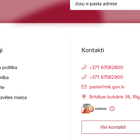
i
Kontakti
 politika
+371 67082800
+371 67082900
mība
E-pasts:
pasts@mk.gov.lv
te
Brīvības bulvāris 36, Rī
izvēles maiņa
Visi kontakti