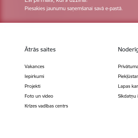
Piesakies jaunumu saņemšanai savā e-pastā.
Kājene
Ātrās saites
Noderīg
Vakances
Privātuma
Iepirkumi
Piekļūsta
Projekti
Lapas kar
Foto un video
Sīkdatņu 
Krīzes vadības centrs