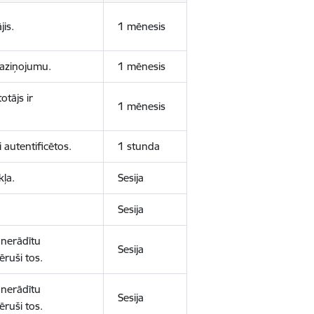
jis.
1 mēnesis
 paziņojumu.
1 mēnesis
otājs ir
1 mēnesis
 autentificētos.
1 stunda
kļa.
Sesija
Sesija
 nerādītu
Sesija
ēruši tos.
 nerādītu
Sesija
ēruši tos.