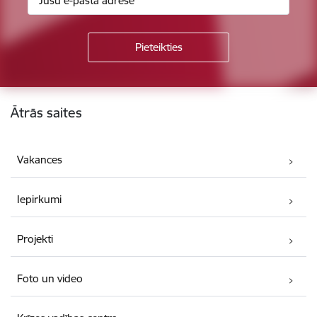
Kājene
Ātrās saites
Vakances
Iepirkumi
Projekti
Foto un video