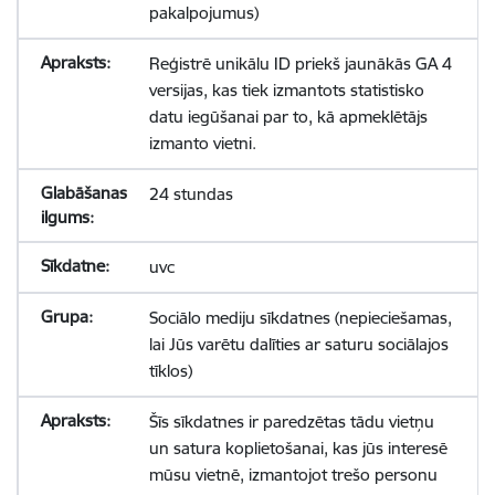
pakalpojumus)
Reģistrē unikālu ID priekš jaunākās GA 4
versijas, kas tiek izmantots statistisko
datu iegūšanai par to, kā apmeklētājs
izmanto vietni.
24 stundas
uvc
Sociālo mediju sīkdatnes (nepieciešamas,
lai Jūs varētu dalīties ar saturu sociālajos
tīklos)
Šīs sīkdatnes ir paredzētas tādu vietņu
un satura koplietošanai, kas jūs interesē
mūsu vietnē, izmantojot trešo personu