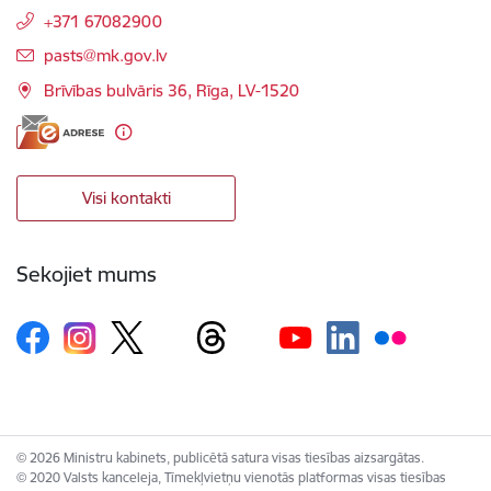
+371 67082900
E-pasts:
pasts@mk.gov.lv
Brīvības bulvāris 36, Rīga, LV-1520
Visi kontakti
Sekojiet mums
© 2026 Ministru kabinets, publicētā satura visas tiesības aizsargātas.
© 2020 Valsts kanceleja, Tīmekļvietņu vienotās platformas visas tiesības