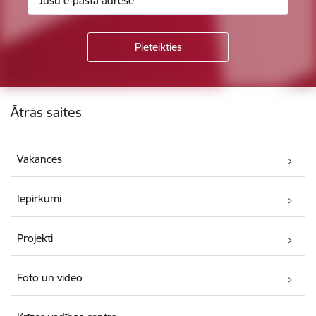
Kājene
Ātrās saites
Vakances
Iepirkumi
Projekti
Foto un video