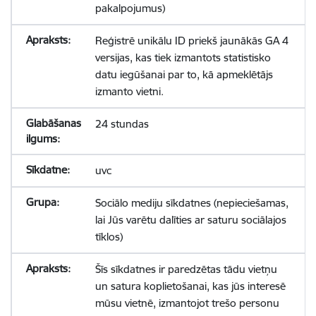
pakalpojumus)
Reģistrē unikālu ID priekš jaunākās GA 4
versijas, kas tiek izmantots statistisko
datu iegūšanai par to, kā apmeklētājs
izmanto vietni.
24 stundas
uvc
Sociālo mediju sīkdatnes (nepieciešamas,
lai Jūs varētu dalīties ar saturu sociālajos
tīklos)
Šīs sīkdatnes ir paredzētas tādu vietņu
un satura koplietošanai, kas jūs interesē
mūsu vietnē, izmantojot trešo personu