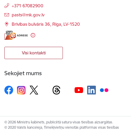
+371 67082900
E-pasts:
pasts@mk.gov.lv
Brīvības bulvāris 36, Rīga, LV-1520
Visi kontakti
Sekojiet mums
© 2026 Ministru kabinets, publicētā satura visas tiesības aizsargātas.
© 2020 Valsts kanceleja, Tīmekļvietņu vienotās platformas visas tiesības