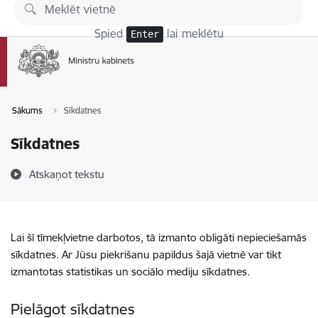
Pāriet uz lapas saturu
Spied
lai meklētu
Enter
Sākums
Sīkdatnes
Sīkdatnes
Atskaņot tekstu
Lai šī tīmekļvietne darbotos, tā izmanto obligāti nepieciešamās
sīkdatnes. Ar Jūsu piekrišanu papildus šajā vietnē var tikt
izmantotas statistikas un sociālo mediju sīkdatnes.
Pielāgot sīkdatnes