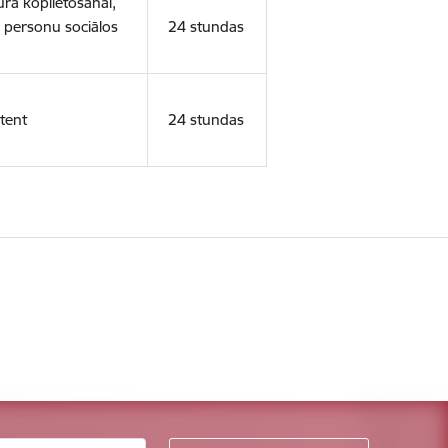
ura koplietošanai,
o personu sociālos
24 stundas
tent
24 stundas