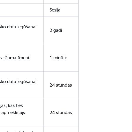
Sesija
isko datu iegūšanai
2 gadi
rasījuma līmeni.
1 minūte
isko datu iegūšanai
24 stundas
as, kas tiek
ā apmeklētājs
24 stundas