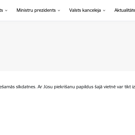
ts
Ministru prezidents
Valsts kanceleja
Aktualitāt
iešamās sīkdatnes. Ar Jūsu piekrišanu papildus šajā vietnē var tikt i