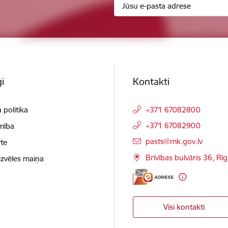
i
Kontakti
 politika
+371 67082800
+371 67082900
mība
E-pasts:
pasts@mk.gov.lv
te
Brīvības bulvāris 36, Rī
izvēles maiņa
Visi kontakti