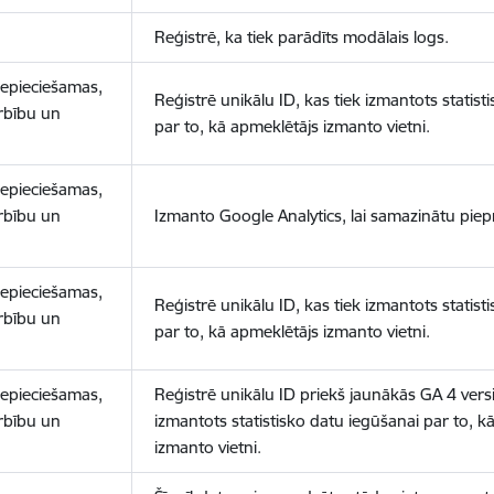
Reģistrē, ka tiek parādīts modālais logs.
nepieciešamas,
Reģistrē unikālu ID, kas tiek izmantots statist
arbību un
par to, kā apmeklētājs izmanto vietni.
nepieciešamas,
arbību un
Izmanto Google Analytics, lai samazinātu piep
nepieciešamas,
Reģistrē unikālu ID, kas tiek izmantots statist
arbību un
par to, kā apmeklētājs izmanto vietni.
nepieciešamas,
Reģistrē unikālu ID priekš jaunākās GA 4 versij
arbību un
izmantots statistisko datu iegūšanai par to, k
izmanto vietni.