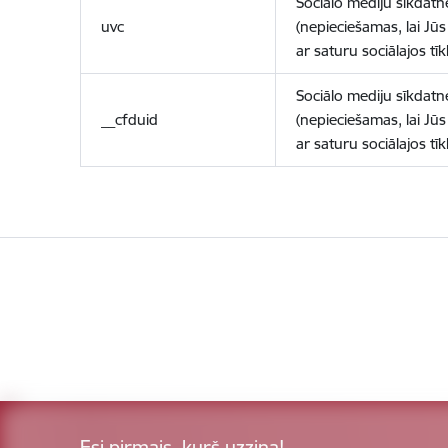
Sociālo mediju sīkdatn
uvc
(nepieciešamas, lai Jūs 
ar saturu sociālajos tīk
Sociālo mediju sīkdatn
__cfduid
(nepieciešamas, lai Jūs 
ar saturu sociālajos tīk
Esi pirmais, kurš uzzina!