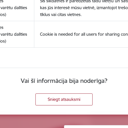
es
Šīs sīkdatnes ir paredzētas tādu vietņu un sat
varētu dalīties
kas jūs interesē mūsu vietnē, izmantojot treš
los)
tīklus vai citas vietnes.
es
varētu dalīties
Cookie is needed for all users for sharing con
los)
Vai šī informācija bija noderīga?
Sniegt atsauksmi