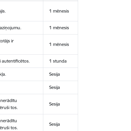
jis.
1 mēnesis
 paziņojumu.
1 mēnesis
otājs ir
1 mēnesis
 autentificētos.
1 stunda
kļa.
Sesija
Sesija
 nerādītu
Sesija
ēruši tos.
 nerādītu
Sesija
ēruši tos.