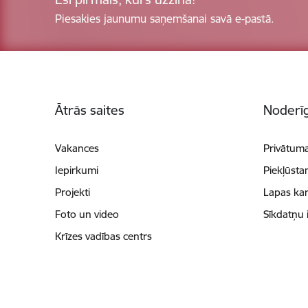
Piesakies jaunumu saņemšanai savā e-pastā.
Kājene
Ātrās saites
Noderīg
Vakances
Privātuma
Iepirkumi
Piekļūsta
Projekti
Lapas kar
Foto un video
Sīkdatņu 
Krīzes vadības centrs