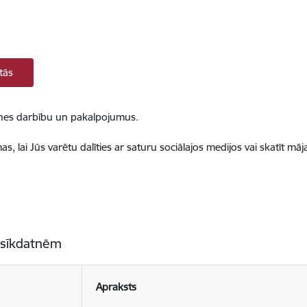
tās
ietnes darbību un pakalpojumus.
, lai Jūs varētu dalīties ar saturu sociālajos medijos vai skatīt mā
 sīkdatnēm
Apraksts