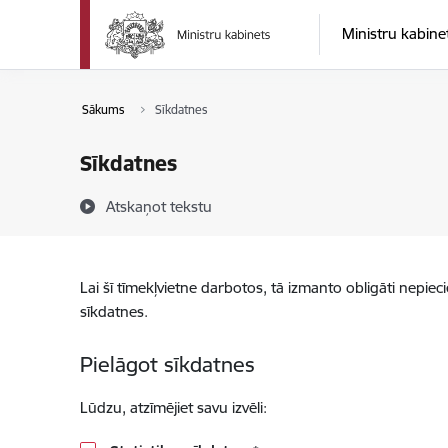
Pāriet uz lapas saturu
Ministru kabine
Sākums
Sīkdatnes
Sīkdatnes
Atskaņot tekstu
Lai šī tīmekļvietne darbotos, tā izmanto obligāti nepiec
sīkdatnes.
Pielāgot sīkdatnes
Lūdzu, atzīmējiet savu izvēli: