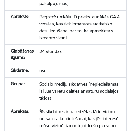
pakalpojumus)
Reģistrē unikālu ID priekš jaunākās GA 4
versijas, kas tiek izmantots statistisko
datu iegūšanai par to, kā apmeklētājs
izmanto vietni.
24 stundas
uvc
Sociālo mediju sīkdatnes (nepieciešamas,
lai Jūs varētu dalīties ar saturu sociālajos
tīklos)
Šīs sīkdatnes ir paredzētas tādu vietņu
un satura koplietošanai, kas jūs interesē
mūsu vietnē, izmantojot trešo personu