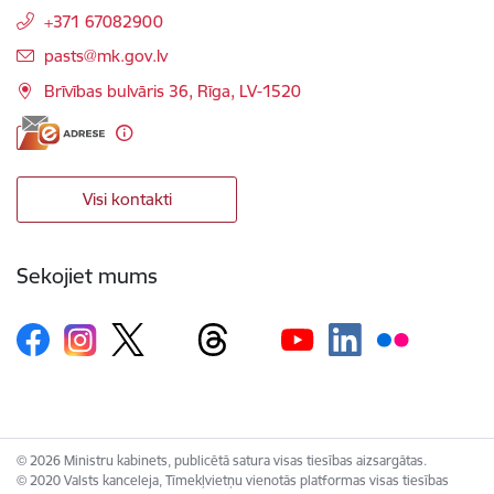
+371 67082900
E-pasts:
pasts@mk.gov.lv
Brīvības bulvāris 36, Rīga, LV-1520
Visi kontakti
Sekojiet mums
© 2026 Ministru kabinets, publicētā satura visas tiesības aizsargātas.
© 2020 Valsts kanceleja, Tīmekļvietņu vienotās platformas visas tiesības