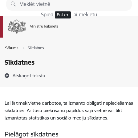
Pāriet uz lapas saturu
Spied
lai meklētu
Enter
Sākums
Sīkdatnes
Sīkdatnes
Atskaņot tekstu
Lai šī tīmekļvietne darbotos, tā izmanto obligāti nepieciešamās
sīkdatnes. Ar Jūsu piekrišanu papildus šajā vietnē var tikt
izmantotas statistikas un sociālo mediju sīkdatnes.
Pielāgot sīkdatnes