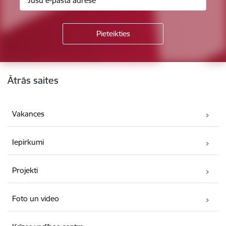
Kājene
Ātrās saites
Vakances
Iepirkumi
Projekti
Foto un video