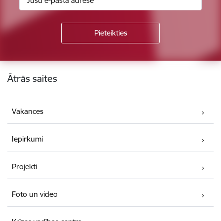
Kājene
Ātrās saites
Vakances
Iepirkumi
Projekti
Foto un video