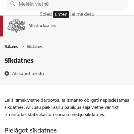
Pāriet uz lapas saturu
Spied
lai meklētu
Enter
Sākums
Sīkdatnes
Sīkdatnes
Atskaņot tekstu
Lai šī tīmekļvietne darbotos, tā izmanto obligāti nepieciešamās
sīkdatnes. Ar Jūsu piekrišanu papildus šajā vietnē var tikt
izmantotas statistikas un sociālo mediju sīkdatnes.
Pielāgot sīkdatnes