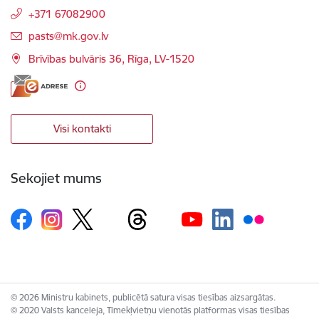
+371 67082900
E-pasts:
pasts@mk.gov.lv
Brīvības bulvāris 36, Rīga, LV-1520
Visi kontakti
Sekojiet mums
© 2026 Ministru kabinets, publicētā satura visas tiesības aizsargātas.
© 2020 Valsts kanceleja, Tīmekļvietņu vienotās platformas visas tiesības