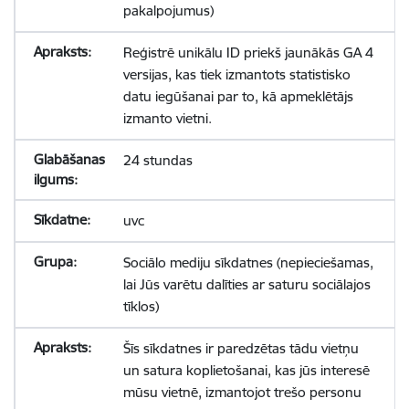
pakalpojumus)
Reģistrē unikālu ID priekš jaunākās GA 4
versijas, kas tiek izmantots statistisko
datu iegūšanai par to, kā apmeklētājs
izmanto vietni.
24 stundas
uvc
Sociālo mediju sīkdatnes (nepieciešamas,
lai Jūs varētu dalīties ar saturu sociālajos
tīklos)
Šīs sīkdatnes ir paredzētas tādu vietņu
un satura koplietošanai, kas jūs interesē
mūsu vietnē, izmantojot trešo personu