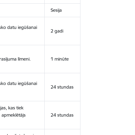
Sesija
isko datu iegūšanai
2 gadi
rasījuma līmeni.
1 minūte
isko datu iegūšanai
24 stundas
as, kas tiek
ā apmeklētājs
24 stundas