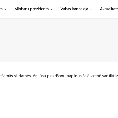
ts
Ministru prezidents
Valsts kanceleja
Aktualitāt
iešamās sīkdatnes. Ar Jūsu piekrišanu papildus šajā vietnē var tikt i