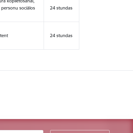
ura koplietošanai,
o personu sociālos
24 stundas
tent
24 stundas