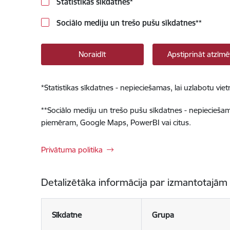
Statistikas sīkdatnes
*
Sociālo mediju un trešo pušu sīkdatnes
**
Noraidīt
Apstiprināt atzīmē
*
Statistikas sīkdatnes - nepieciešamas, lai uzlabotu v
**
Sociālo mediju un trešo pušu sīkdatnes - nepieciešamas
piemēram, Google Maps, PowerBI vai citus.
Privātuma politika
Detalizētāka informācija par izmantotajām
Sīkdatne
Grupa