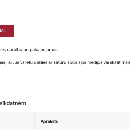
tās
ietnes darbību un pakalpojumus.
, lai Jūs varētu dalīties ar saturu sociālajos medijos vai skatīt mā
 sīkdatnēm
Apraksts