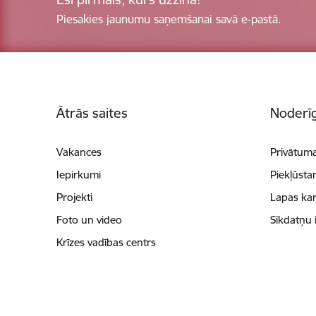
Piesakies jaunumu saņemšanai savā e-pastā.
Kājene
Ātrās saites
Noderīg
Vakances
Privātuma
Iepirkumi
Piekļūsta
Projekti
Lapas kar
Foto un video
Sīkdatņu 
Krīzes vadības centrs