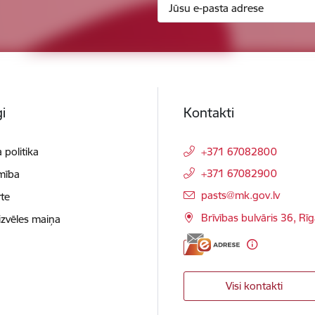
i
Kontakti
 politika
+371 67082800
+371 67082900
mība
E-pasts:
pasts@mk.gov.lv
te
Brīvības bulvāris 36, Rī
izvēles maiņa
Visi kontakti