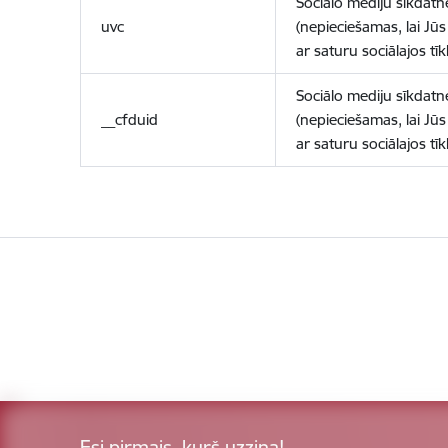
Sociālo mediju sīkdatn
uvc
(nepieciešamas, lai Jūs 
ar saturu sociālajos tīk
Sociālo mediju sīkdatn
__cfduid
(nepieciešamas, lai Jūs 
ar saturu sociālajos tīk
Esi pirmais, kurš uzzina!