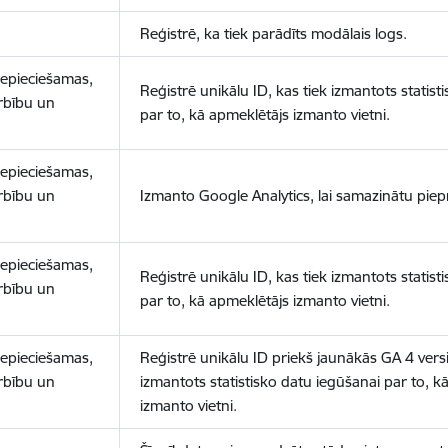
Reģistrē, ka tiek parādīts modālais logs.
nepieciešamas,
Reģistrē unikālu ID, kas tiek izmantots statist
arbību un
par to, kā apmeklētājs izmanto vietni.
nepieciešamas,
arbību un
Izmanto Google Analytics, lai samazinātu piep
nepieciešamas,
Reģistrē unikālu ID, kas tiek izmantots statist
arbību un
par to, kā apmeklētājs izmanto vietni.
nepieciešamas,
Reģistrē unikālu ID priekš jaunākās GA 4 versij
arbību un
izmantots statistisko datu iegūšanai par to, k
izmanto vietni.