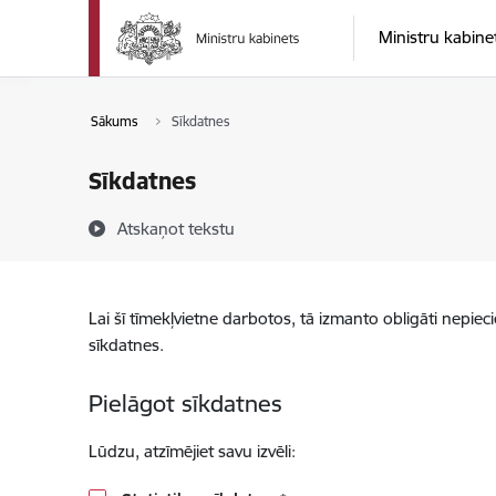
Pāriet uz lapas saturu
Ministru kabine
Sākums
Sīkdatnes
Sīkdatnes
Atskaņot tekstu
Lai šī tīmekļvietne darbotos, tā izmanto obligāti nepiec
sīkdatnes.
Pielāgot sīkdatnes
Lūdzu, atzīmējiet savu izvēli: