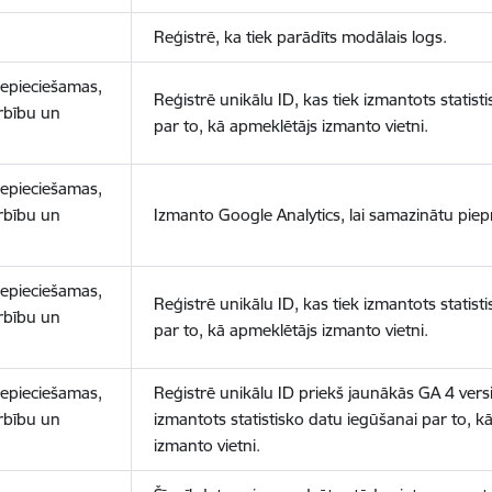
Reģistrē, ka tiek parādīts modālais logs.
nepieciešamas,
Reģistrē unikālu ID, kas tiek izmantots statist
arbību un
par to, kā apmeklētājs izmanto vietni.
nepieciešamas,
arbību un
Izmanto Google Analytics, lai samazinātu piep
nepieciešamas,
Reģistrē unikālu ID, kas tiek izmantots statist
arbību un
par to, kā apmeklētājs izmanto vietni.
nepieciešamas,
Reģistrē unikālu ID priekš jaunākās GA 4 versij
arbību un
izmantots statistisko datu iegūšanai par to, k
izmanto vietni.