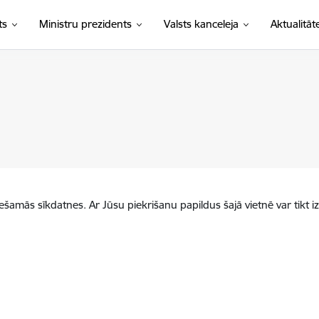
ts
Ministru prezidents
Valsts kanceleja
Aktualitāt
iešamās sīkdatnes. Ar Jūsu piekrišanu papildus šajā vietnē var tikt i