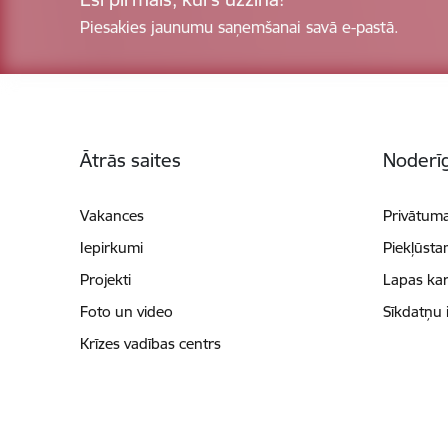
Piesakies jaunumu saņemšanai savā e-pastā.
Kājene
Ātrās saites
Noderīg
Vakances
Privātuma
Iepirkumi
Piekļūsta
Projekti
Lapas kar
Foto un video
Sīkdatņu 
Krīzes vadības centrs