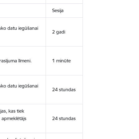
Sesija
isko datu iegūšanai
2 gadi
rasījuma līmeni.
1 minūte
isko datu iegūšanai
24 stundas
as, kas tiek
ā apmeklētājs
24 stundas