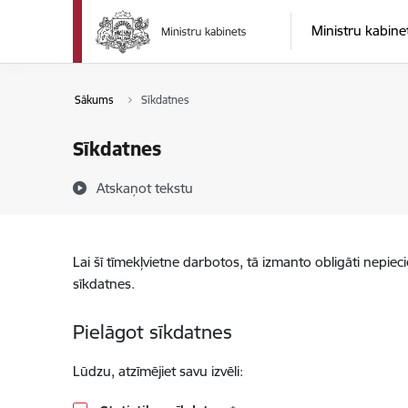
Pāriet uz lapas saturu
Ministru kabine
Sākums
Sīkdatnes
Sīkdatnes
Atskaņot tekstu
Lai šī tīmekļvietne darbotos, tā izmanto obligāti nepiec
sīkdatnes.
Pielāgot sīkdatnes
Lūdzu, atzīmējiet savu izvēli: