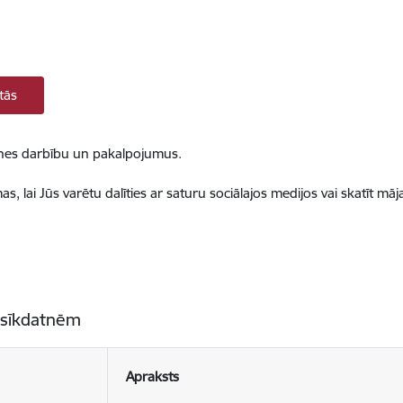
tās
ietnes darbību un pakalpojumus.
, lai Jūs varētu dalīties ar saturu sociālajos medijos vai skatīt mā
 sīkdatnēm
Apraksts