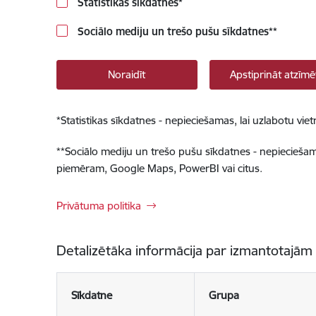
Statistikas sīkdatnes
*
Sociālo mediju un trešo pušu sīkdatnes
**
Noraidīt
Apstiprināt atzīmē
*
Statistikas sīkdatnes - nepieciešamas, lai uzlabotu v
**
Sociālo mediju un trešo pušu sīkdatnes - nepieciešamas
piemēram, Google Maps, PowerBI vai citus.
Privātuma politika
Detalizētāka informācija par izmantotajām
Sīkdatne
Grupa