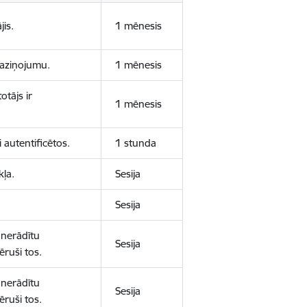
jis.
1 mēnesis
 paziņojumu.
1 mēnesis
otājs ir
1 mēnesis
 autentificētos.
1 stunda
kļa.
Sesija
Sesija
 nerādītu
Sesija
ēruši tos.
 nerādītu
Sesija
ēruši tos.