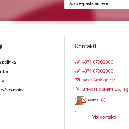
i
Kontakti
 politika
+371 67082800
+371 67082900
mība
E-pasts:
pasts@mk.gov.lv
te
Brīvības bulvāris 36, Rī
izvēles maiņa
Visi kontakti