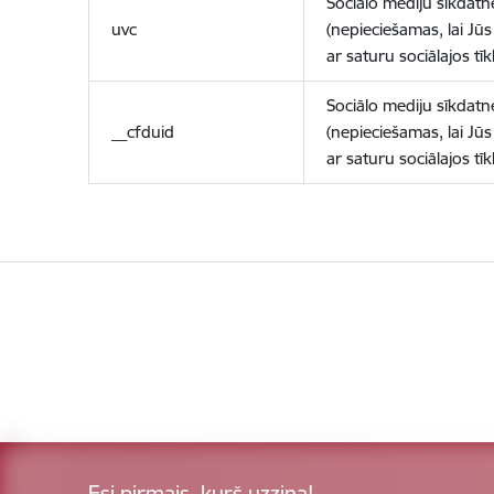
Sociālo mediju sīkdatn
uvc
(nepieciešamas, lai Jūs 
ar saturu sociālajos tīk
Sociālo mediju sīkdatn
__cfduid
(nepieciešamas, lai Jūs 
ar saturu sociālajos tīk
Esi pirmais, kurš uzzina!