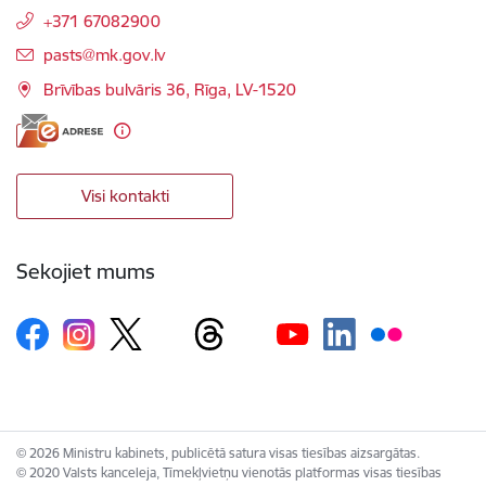
+371 67082900
E-pasts:
pasts@mk.gov.lv
Brīvības bulvāris 36, Rīga, LV-1520
Visi kontakti
Sekojiet mums
© 2026 Ministru kabinets, publicētā satura visas tiesības aizsargātas.
© 2020 Valsts kanceleja, Tīmekļvietņu vienotās platformas visas tiesības