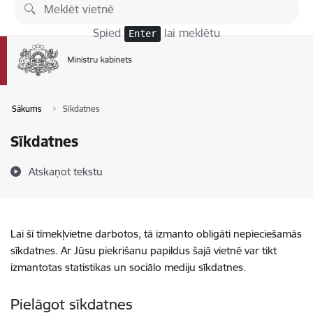
Pāriet uz lapas saturu
Spied
lai meklētu
Enter
Sākums
Sīkdatnes
Sīkdatnes
Atskaņot tekstu
Lai šī tīmekļvietne darbotos, tā izmanto obligāti nepieciešamās
sīkdatnes. Ar Jūsu piekrišanu papildus šajā vietnē var tikt
izmantotas statistikas un sociālo mediju sīkdatnes.
Pielāgot sīkdatnes