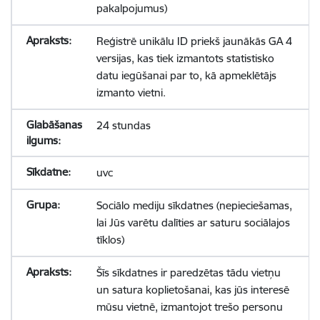
pakalpojumus)
Reģistrē unikālu ID priekš jaunākās GA 4
versijas, kas tiek izmantots statistisko
datu iegūšanai par to, kā apmeklētājs
izmanto vietni.
24 stundas
uvc
Sociālo mediju sīkdatnes (nepieciešamas,
lai Jūs varētu dalīties ar saturu sociālajos
tīklos)
Šīs sīkdatnes ir paredzētas tādu vietņu
un satura koplietošanai, kas jūs interesē
mūsu vietnē, izmantojot trešo personu