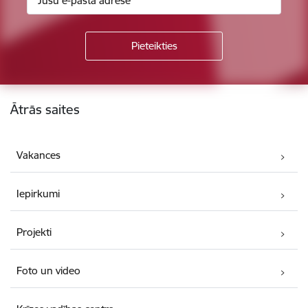
Kājene
Ātrās saites
Vakances
Iepirkumi
Projekti
Foto un video