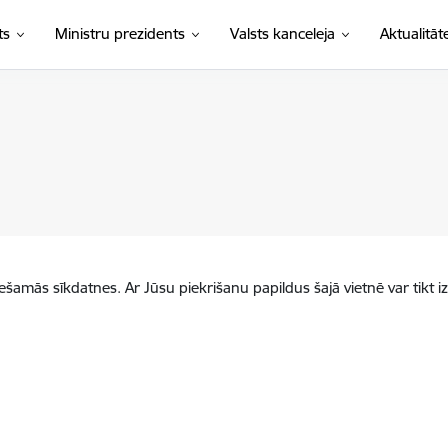
ts
Ministru prezidents
Valsts kanceleja
Aktualitāt
iešamās sīkdatnes. Ar Jūsu piekrišanu papildus šajā vietnē var tikt i