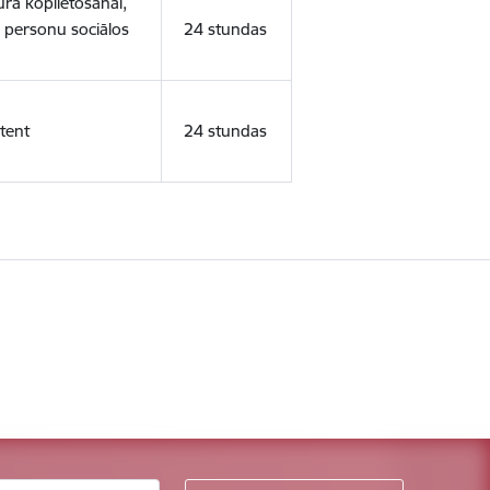
ura koplietošanai,
o personu sociālos
24 stundas
tent
24 stundas