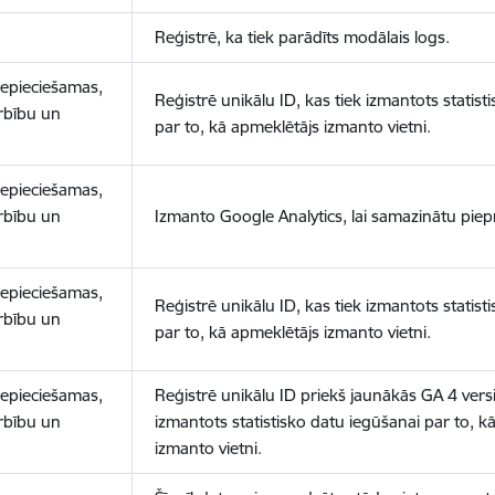
Reģistrē, ka tiek parādīts modālais logs.
nepieciešamas,
Reģistrē unikālu ID, kas tiek izmantots statist
arbību un
par to, kā apmeklētājs izmanto vietni.
nepieciešamas,
arbību un
Izmanto Google Analytics, lai samazinātu piep
nepieciešamas,
Reģistrē unikālu ID, kas tiek izmantots statist
arbību un
par to, kā apmeklētājs izmanto vietni.
nepieciešamas,
Reģistrē unikālu ID priekš jaunākās GA 4 versij
arbību un
izmantots statistisko datu iegūšanai par to, k
izmanto vietni.