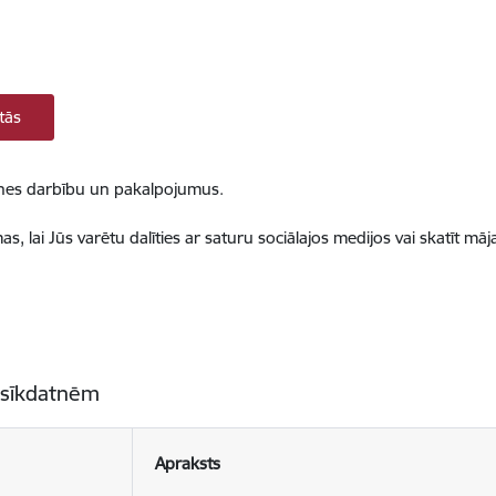
tās
ietnes darbību un pakalpojumus.
, lai Jūs varētu dalīties ar saturu sociālajos medijos vai skatīt mā
 sīkdatnēm
Apraksts