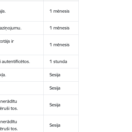
jis.
1 mēnesis
 paziņojumu.
1 mēnesis
otājs ir
1 mēnesis
 autentificētos.
1 stunda
kļa.
Sesija
Sesija
 nerādītu
Sesija
ēruši tos.
 nerādītu
Sesija
ēruši tos.