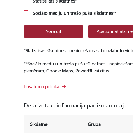
Statistikas sīkdatnes
*
Sociālo mediju un trešo pušu sīkdatnes
**
Noraidīt
Apstiprināt atzīmē
*
Statistikas sīkdatnes - nepieciešamas, lai uzlabotu v
**
Sociālo mediju un trešo pušu sīkdatnes - nepieciešamas
piemēram, Google Maps, PowerBI vai citus.
Privātuma politika
Detalizētāka informācija par izmantotajām
Sīkdatne
Grupa