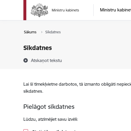
Pāriet uz lapas saturu
Ministru kabine
Sākums
Sīkdatnes
Sīkdatnes
Atskaņot tekstu
Lai šī tīmekļvietne darbotos, tā izmanto obligāti nepiec
sīkdatnes.
Pielāgot sīkdatnes
Lūdzu, atzīmējiet savu izvēli: