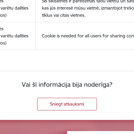
es
Šīs sīkdatnes ir paredzētas tādu vietņu un sat
varētu dalīties
kas jūs interesē mūsu vietnē, izmantojot treš
los)
tīklus vai citas vietnes.
es
varētu dalīties
Cookie is needed for all users for sharing con
los)
Vai šī informācija bija noderīga?
Sniegt atsauksmi