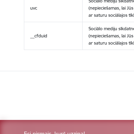
Sociālo mediju sīkdatn
uvc
(nepieciešamas, lai Jūs 
ar saturu sociālajos tīk
Sociālo mediju sīkdatn
__cfduid
(nepieciešamas, lai Jūs 
ar saturu sociālajos tīk
Esi pirmais, kurš uzzina!