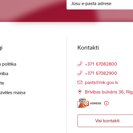
i
Kontakti
 politika
+371 67082800
+371 67082900
mība
E-pasts:
pasts@mk.gov.lv
te
Brīvības bulvāris 36, Rī
izvēles maiņa
Visi kontakti