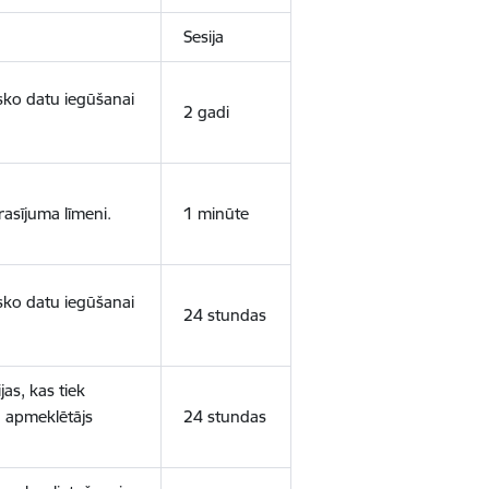
Sesija
isko datu iegūšanai
2 gadi
rasījuma līmeni.
1 minūte
isko datu iegūšanai
24 stundas
as, kas tiek
ā apmeklētājs
24 stundas