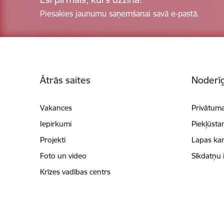
Piesakies jaunumu saņemšanai savā e-pastā.
Kājene
Ātrās saites
Noderīg
Vakances
Privātuma
Iepirkumi
Piekļūsta
Projekti
Lapas kar
Foto un video
Sīkdatņu 
Krīzes vadības centrs