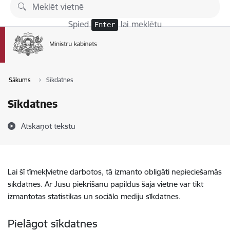
Pāriet uz lapas saturu
Spied
lai meklētu
Enter
Sākums
Sīkdatnes
Sīkdatnes
Atskaņot tekstu
Lai šī tīmekļvietne darbotos, tā izmanto obligāti nepieciešamās
sīkdatnes. Ar Jūsu piekrišanu papildus šajā vietnē var tikt
izmantotas statistikas un sociālo mediju sīkdatnes.
Pielāgot sīkdatnes