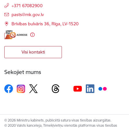
+371 67082900
E-pasts:
pasts@mk.gov.lv
Brīvības bulvāris 36, Rīga, LV-1520
Visi kontakti
Sekojiet mums
© 2026 Ministru kabinets, publicētā satura visas tiesības aizsargātas.
© 2020 Valsts kanceleja, Tīmekļvietņu vienotās platformas visas tiesības