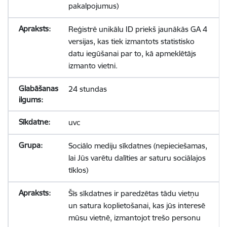
pakalpojumus)
Reģistrē unikālu ID priekš jaunākās GA 4
versijas, kas tiek izmantots statistisko
datu iegūšanai par to, kā apmeklētājs
izmanto vietni.
24 stundas
uvc
Sociālo mediju sīkdatnes (nepieciešamas,
lai Jūs varētu dalīties ar saturu sociālajos
tīklos)
Šīs sīkdatnes ir paredzētas tādu vietņu
un satura koplietošanai, kas jūs interesē
mūsu vietnē, izmantojot trešo personu