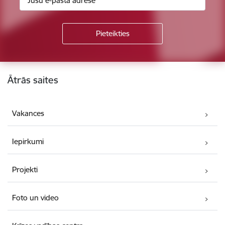
Kājene
Ātrās saites
Vakances
Iepirkumi
Projekti
Foto un video