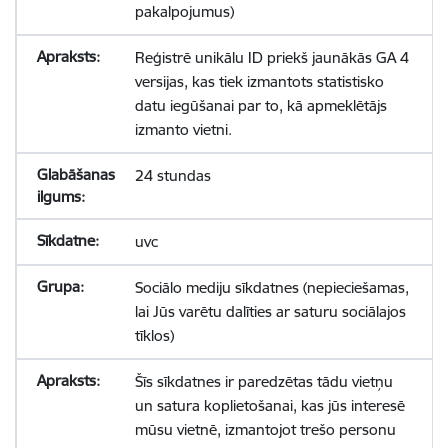
pakalpojumus)
Reģistrē unikālu ID priekš jaunākās GA 4
versijas, kas tiek izmantots statistisko
datu iegūšanai par to, kā apmeklētājs
izmanto vietni.
24 stundas
uvc
Sociālo mediju sīkdatnes (nepieciešamas,
lai Jūs varētu dalīties ar saturu sociālajos
tīklos)
Šīs sīkdatnes ir paredzētas tādu vietņu
un satura koplietošanai, kas jūs interesē
mūsu vietnē, izmantojot trešo personu