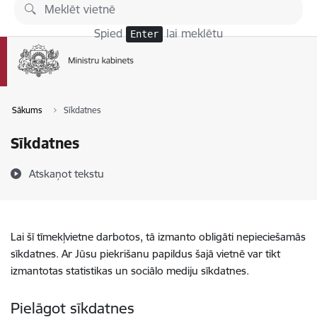
Pāriet uz lapas saturu
Spied
lai meklētu
Enter
Sākums
Sīkdatnes
Sīkdatnes
Atskaņot tekstu
Lai šī tīmekļvietne darbotos, tā izmanto obligāti nepieciešamās
sīkdatnes. Ar Jūsu piekrišanu papildus šajā vietnē var tikt
izmantotas statistikas un sociālo mediju sīkdatnes.
Pielāgot sīkdatnes