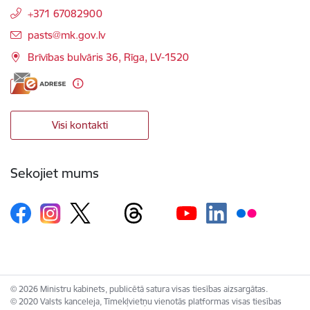
+371 67082900
E-pasts:
pasts@mk.gov.lv
Brīvības bulvāris 36, Rīga, LV-1520
Visi kontakti
Sekojiet mums
© 2026 Ministru kabinets, publicētā satura visas tiesības aizsargātas.
© 2020 Valsts kanceleja, Tīmekļvietņu vienotās platformas visas tiesības