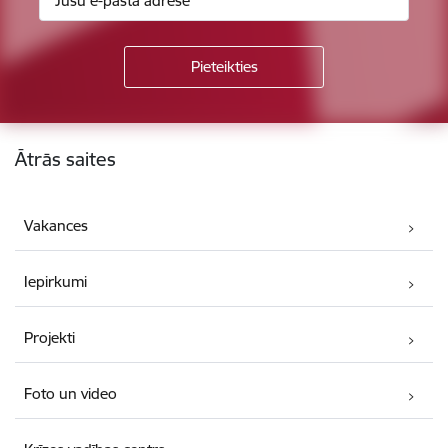
Kājene
Ātrās saites
Vakances
Iepirkumi
Projekti
Foto un video