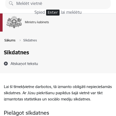
Pāriet uz lapas saturu
Spied
lai meklētu
Enter
Sākums
Sīkdatnes
Sīkdatnes
Atskaņot tekstu
Lai šī tīmekļvietne darbotos, tā izmanto obligāti nepieciešamās
sīkdatnes. Ar Jūsu piekrišanu papildus šajā vietnē var tikt
izmantotas statistikas un sociālo mediju sīkdatnes.
Pielāgot sīkdatnes