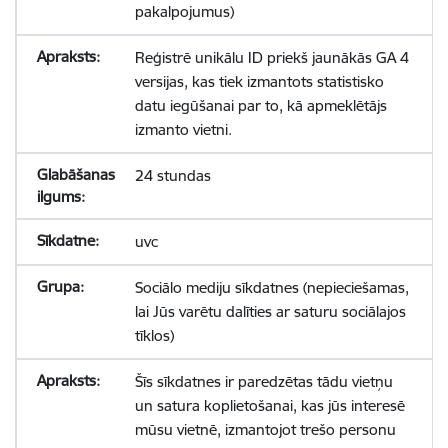
pakalpojumus)
Reģistrē unikālu ID priekš jaunākās GA 4
versijas, kas tiek izmantots statistisko
datu iegūšanai par to, kā apmeklētājs
izmanto vietni.
24 stundas
uvc
Sociālo mediju sīkdatnes (nepieciešamas,
lai Jūs varētu dalīties ar saturu sociālajos
tīklos)
Šīs sīkdatnes ir paredzētas tādu vietņu
un satura koplietošanai, kas jūs interesē
mūsu vietnē, izmantojot trešo personu