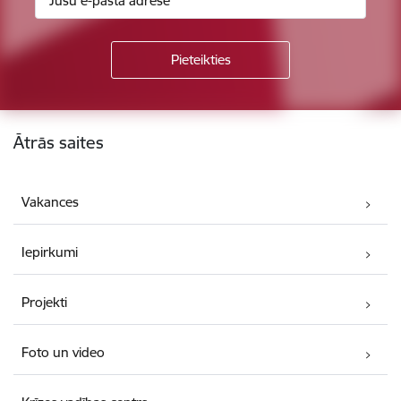
Kājene
Ātrās saites
Vakances
Iepirkumi
Projekti
Foto un video