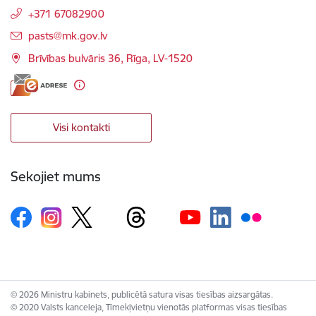
+371 67082900
E-pasts:
pasts@mk.gov.lv
Brīvības bulvāris 36, Rīga, LV-1520
Visi kontakti
Sekojiet mums
© 2026 Ministru kabinets, publicētā satura visas tiesības aizsargātas.
© 2020 Valsts kanceleja, Tīmekļvietņu vienotās platformas visas tiesības