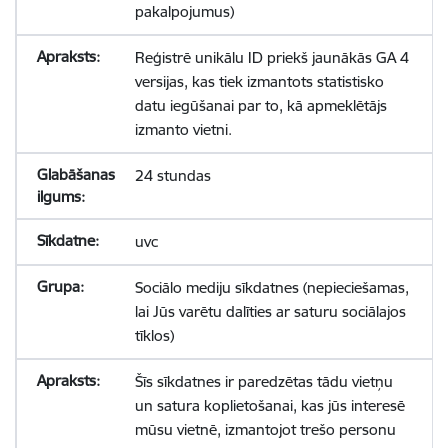
pakalpojumus)
Reģistrē unikālu ID priekš jaunākās GA 4
versijas, kas tiek izmantots statistisko
datu iegūšanai par to, kā apmeklētājs
izmanto vietni.
24 stundas
uvc
Sociālo mediju sīkdatnes (nepieciešamas,
lai Jūs varētu dalīties ar saturu sociālajos
tīklos)
Šīs sīkdatnes ir paredzētas tādu vietņu
un satura koplietošanai, kas jūs interesē
mūsu vietnē, izmantojot trešo personu