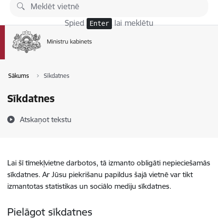
Pāriet uz lapas saturu
Spied
lai meklētu
Enter
Sākums
Sīkdatnes
Sīkdatnes
Atskaņot tekstu
Lai šī tīmekļvietne darbotos, tā izmanto obligāti nepieciešamās
sīkdatnes. Ar Jūsu piekrišanu papildus šajā vietnē var tikt
izmantotas statistikas un sociālo mediju sīkdatnes.
Pielāgot sīkdatnes