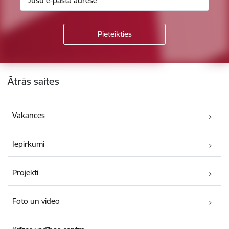
Kājene
Ātrās saites
Vakances
Iepirkumi
Projekti
Foto un video