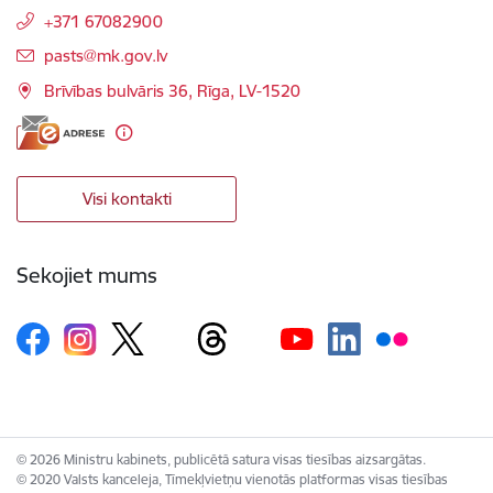
+371 67082900
E-pasts:
pasts@mk.gov.lv
Brīvības bulvāris 36, Rīga, LV-1520
Visi kontakti
Sekojiet mums
© 2026 Ministru kabinets, publicētā satura visas tiesības aizsargātas.
© 2020 Valsts kanceleja, Tīmekļvietņu vienotās platformas visas tiesības