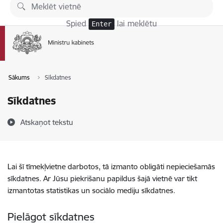
Pāriet uz lapas saturu
Spied
lai meklētu
Enter
Sākums
Sīkdatnes
Sīkdatnes
Atskaņot tekstu
Lai šī tīmekļvietne darbotos, tā izmanto obligāti nepieciešamās
sīkdatnes. Ar Jūsu piekrišanu papildus šajā vietnē var tikt
izmantotas statistikas un sociālo mediju sīkdatnes.
Pielāgot sīkdatnes