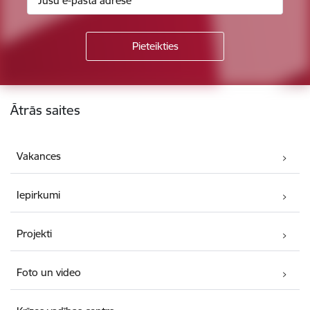
Kājene
Ātrās saites
Vakances
Iepirkumi
Projekti
Foto un video