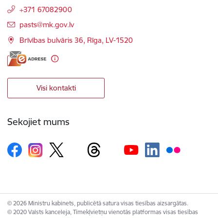
+371 67082900
E-pasts:
pasts@mk.gov.lv
Brīvības bulvāris 36, Rīga, LV-1520
Visi kontakti
Sekojiet mums
© 2026 Ministru kabinets, publicētā satura visas tiesības aizsargātas.
© 2020 Valsts kanceleja, Tīmekļvietņu vienotās platformas visas tiesības