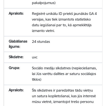
pakalpojumus)
Reģistrē unikālu ID priekš jaunākās GA 4
versijas, kas tiek izmantots statistisko
datu iegūšanai par to, kā apmeklētājs
izmanto vietni.
24 stundas
uvc
Sociālo mediju sīkdatnes (nepieciešamas,
lai Jūs varētu dalīties ar saturu sociālajos
tīklos)
Šīs sīkdatnes ir paredzētas tādu vietņu
un satura koplietošanai, kas jūs interesē
mūsu vietnē, izmantojot trešo personu