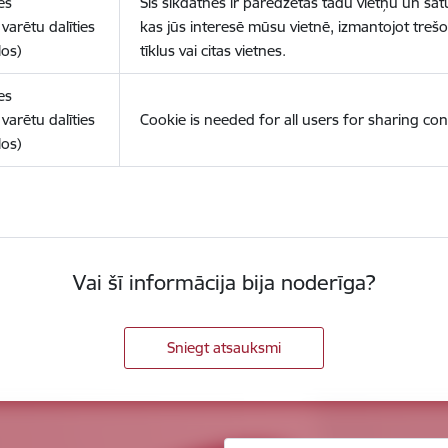
es
Šīs sīkdatnes ir paredzētas tādu vietņu un sat
varētu dalīties
kas jūs interesē mūsu vietnē, izmantojot treš
los)
tīklus vai citas vietnes.
es
varētu dalīties
Cookie is needed for all users for sharing con
los)
Vai šī informācija bija noderīga?
Sniegt atsauksmi