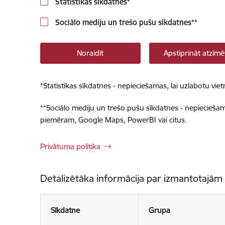
Statistikas sīkdatnes
*
Sociālo mediju un trešo pušu sīkdatnes
**
Noraidīt
Apstiprināt atzīmē
*
Statistikas sīkdatnes - nepieciešamas, lai uzlabotu v
**
Sociālo mediju un trešo pušu sīkdatnes - nepieciešamas
piemēram, Google Maps, PowerBI vai citus.
Privātuma politika
Detalizētāka informācija par izmantotajām
Sīkdatne
Grupa