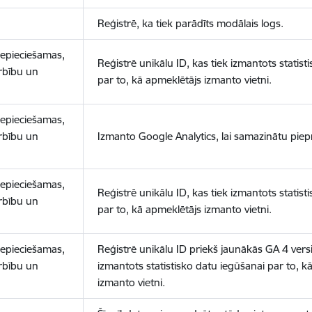
Reģistrē, ka tiek parādīts modālais logs.
nepieciešamas,
Reģistrē unikālu ID, kas tiek izmantots statist
arbību un
par to, kā apmeklētājs izmanto vietni.
nepieciešamas,
arbību un
Izmanto Google Analytics, lai samazinātu piep
nepieciešamas,
Reģistrē unikālu ID, kas tiek izmantots statist
arbību un
par to, kā apmeklētājs izmanto vietni.
nepieciešamas,
Reģistrē unikālu ID priekš jaunākās GA 4 versij
arbību un
izmantots statistisko datu iegūšanai par to, k
izmanto vietni.