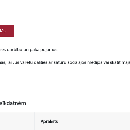
tās
ietnes darbību un pakalpojumus.
, lai Jūs varētu dalīties ar saturu sociālajos medijos vai skatīt mā
 sīkdatnēm
Apraksts