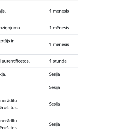
jis.
1 mēnesis
 paziņojumu.
1 mēnesis
otājs ir
1 mēnesis
 autentificētos.
1 stunda
kļa.
Sesija
Sesija
 nerādītu
Sesija
ēruši tos.
 nerādītu
Sesija
ēruši tos.