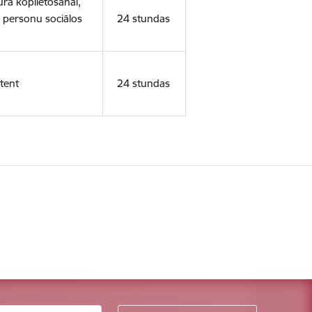
ura koplietošanai,
o personu sociālos
24 stundas
tent
24 stundas