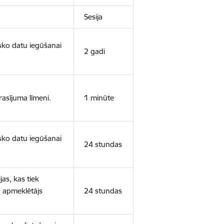
Sesija
isko datu iegūšanai
2 gadi
rasījuma līmeni.
1 minūte
isko datu iegūšanai
24 stundas
as, kas tiek
ā apmeklētājs
24 stundas