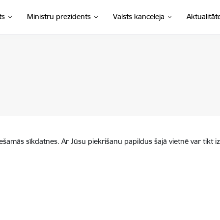
ts
Ministru prezidents
Valsts kanceleja
Aktualitāt
iešamās sīkdatnes. Ar Jūsu piekrišanu papildus šajā vietnē var tikt i