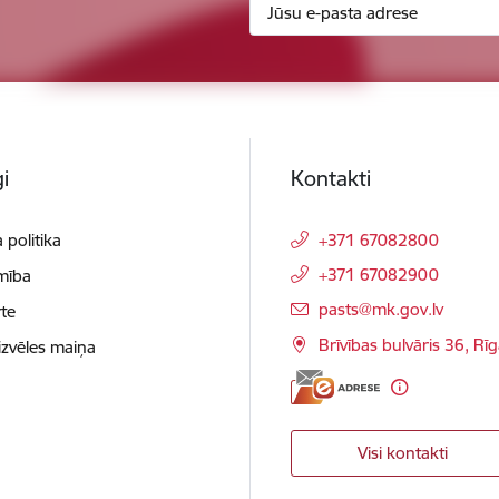
i
Kontakti
 politika
+371 67082800
+371 67082900
mība
E-pasts:
pasts@mk.gov.lv
te
Brīvības bulvāris 36, Rī
izvēles maiņa
Visi kontakti