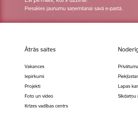
Piesakies jaunumu saņemšanai savā e-pastā.
Kājene
Ātrās saites
Noderīg
Vakances
Privātuma
Iepirkumi
Piekļūsta
Projekti
Lapas kar
Foto un video
Sīkdatņu 
Krīzes vadības centrs