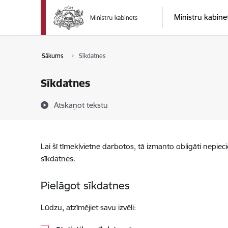
Pāriet uz lapas saturu
Ministru kabine
Sākums
Sīkdatnes
Sīkdatnes
Atskaņot tekstu
Lai šī tīmekļvietne darbotos, tā izmanto obligāti nepiec
sīkdatnes.
Pielāgot sīkdatnes
Lūdzu, atzīmējiet savu izvēli: