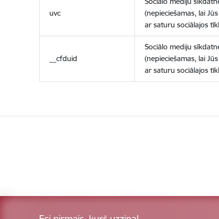
Sociālo mediju sīkdatn
uvc
(nepieciešamas, lai Jūs 
ar saturu sociālajos tīk
Sociālo mediju sīkdatn
__cfduid
(nepieciešamas, lai Jūs 
ar saturu sociālajos tīk
Esi pirmais, kurš uzzina!