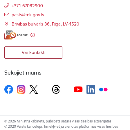
+371 67082900
E-pasts:
pasts@mk.gov.lv
Brīvības bulvāris 36, Rīga, LV-1520
Visi kontakti
Sekojiet mums
© 2026 Ministru kabinets, publicētā satura visas tiesības aizsargātas.
© 2020 Valsts kanceleja, Tīmekļvietņu vienotās platformas visas tiesības