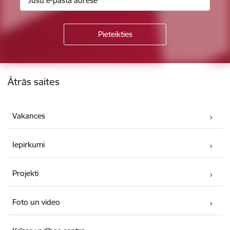
Kājene
Ātrās saites
Vakances
Iepirkumi
Projekti
Foto un video