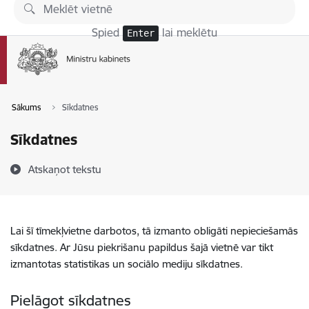
Pāriet uz lapas saturu
Spied
lai meklētu
Enter
Sākums
Sīkdatnes
Sīkdatnes
Atskaņot tekstu
Lai šī tīmekļvietne darbotos, tā izmanto obligāti nepieciešamās
sīkdatnes. Ar Jūsu piekrišanu papildus šajā vietnē var tikt
izmantotas statistikas un sociālo mediju sīkdatnes.
Pielāgot sīkdatnes