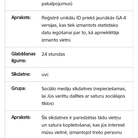
pakalpojumus)
Reģistrē unikālu ID priekš jaunākās GA 4
versijas, kas tiek izmantots statistisko
datu iegūšanai par to, kā apmeklētājs
izmanto vietni.
24 stundas
uvc
Sociālo mediju sīkdatnes (nepieciešamas,
lai Jūs varētu dalīties ar saturu sociālajos
tīklos)
Šīs sīkdatnes ir paredzētas tādu vietņu
un satura koplietošanai, kas jūs interesē
mūsu vietnē, izmantojot trešo personu