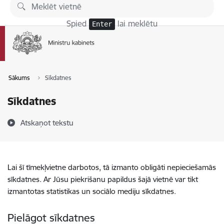
Pāriet uz lapas saturu
Spied
lai meklētu
Enter
Sākums
Sīkdatnes
Sīkdatnes
Atskaņot tekstu
Lai šī tīmekļvietne darbotos, tā izmanto obligāti nepieciešamās
sīkdatnes. Ar Jūsu piekrišanu papildus šajā vietnē var tikt
izmantotas statistikas un sociālo mediju sīkdatnes.
Pielāgot sīkdatnes