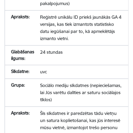
pakalpojumus)
Reģistrē unikālu ID priekš jaunākās GA 4
versijas, kas tiek izmantots statistisko
datu iegūšanai par to, kā apmeklētājs
izmanto vietni.
24 stundas
uvc
Sociālo mediju sīkdatnes (nepieciešamas,
lai Jūs varētu dalīties ar saturu sociālajos
tīklos)
Šīs sīkdatnes ir paredzētas tādu vietņu
un satura koplietošanai, kas jūs interesē
mūsu vietnē, izmantojot trešo personu