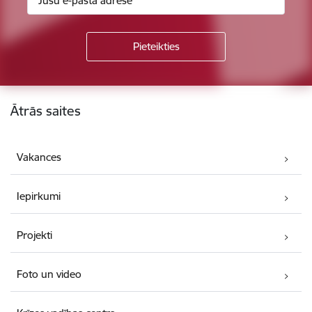
Kājene
Ātrās saites
Vakances
Iepirkumi
Projekti
Foto un video