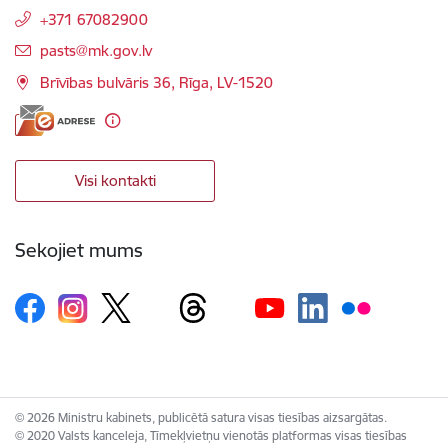
+371 67082900
E-pasts:
pasts@mk.gov.lv
Brīvības bulvāris 36, Rīga, LV-1520
Visi kontakti
Sekojiet mums
© 2026 Ministru kabinets, publicētā satura visas tiesības aizsargātas.
© 2020 Valsts kanceleja, Tīmekļvietņu vienotās platformas visas tiesības