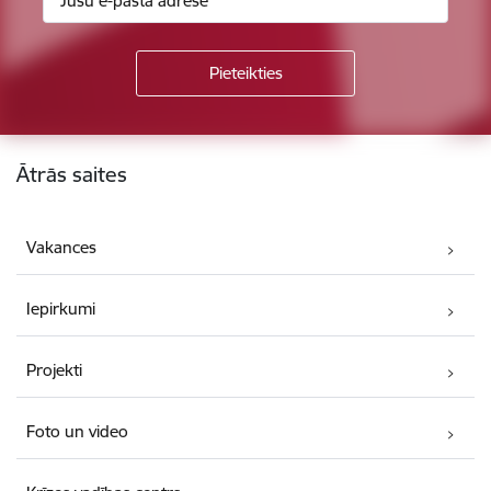
Kājene
Ātrās saites
Vakances
Iepirkumi
Projekti
Foto un video