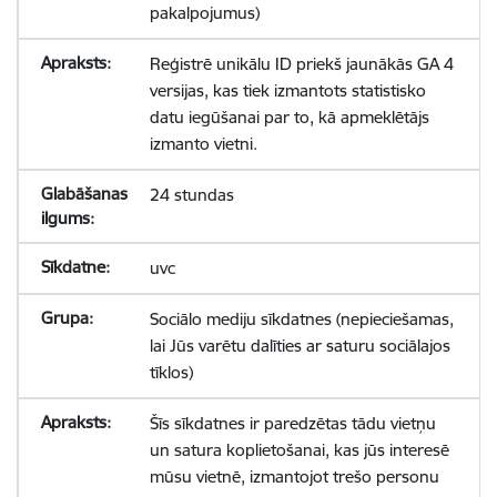
pakalpojumus)
Reģistrē unikālu ID priekš jaunākās GA 4
versijas, kas tiek izmantots statistisko
datu iegūšanai par to, kā apmeklētājs
izmanto vietni.
24 stundas
uvc
Sociālo mediju sīkdatnes (nepieciešamas,
lai Jūs varētu dalīties ar saturu sociālajos
tīklos)
Šīs sīkdatnes ir paredzētas tādu vietņu
un satura koplietošanai, kas jūs interesē
mūsu vietnē, izmantojot trešo personu