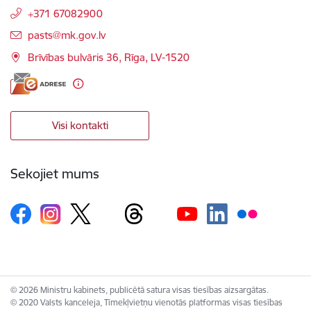
+371 67082900
E-pasts:
pasts@mk.gov.lv
Brīvības bulvāris 36, Rīga, LV-1520
Visi kontakti
Sekojiet mums
© 2026 Ministru kabinets, publicētā satura visas tiesības aizsargātas.
© 2020 Valsts kanceleja, Tīmekļvietņu vienotās platformas visas tiesības