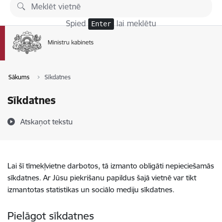
Pāriet uz lapas saturu
Spied
lai meklētu
Enter
Sākums
Sīkdatnes
Sīkdatnes
Atskaņot tekstu
Lai šī tīmekļvietne darbotos, tā izmanto obligāti nepieciešamās
sīkdatnes. Ar Jūsu piekrišanu papildus šajā vietnē var tikt
izmantotas statistikas un sociālo mediju sīkdatnes.
Pielāgot sīkdatnes