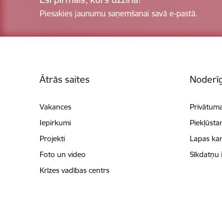
Piesakies jaunumu saņemšanai savā e-pastā.
Kājene
Ātrās saites
Noderīg
Vakances
Privātuma
Iepirkumi
Piekļūsta
Projekti
Lapas kar
Foto un video
Sīkdatņu 
Krīzes vadības centrs