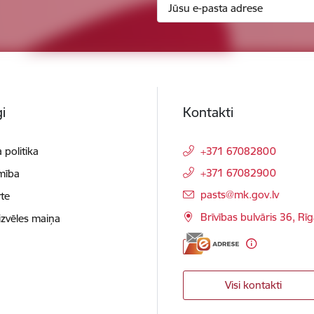
i
Kontakti
 politika
+371 67082800
+371 67082900
mība
E-pasts:
pasts@mk.gov.lv
te
Brīvības bulvāris 36, Rī
izvēles maiņa
Visi kontakti