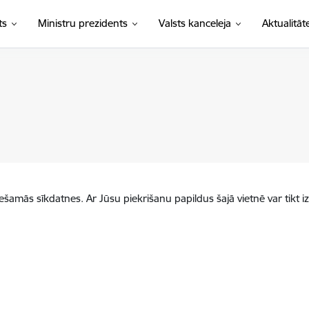
ts
Ministru prezidents
Valsts kanceleja
Aktualitāt
iešamās sīkdatnes. Ar Jūsu piekrišanu papildus šajā vietnē var tikt i