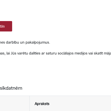
tās
ietnes darbību un pakalpojumus.
, lai Jūs varētu dalīties ar saturu sociālajos medijos vai skatīt mā
 sīkdatnēm
Apraksts