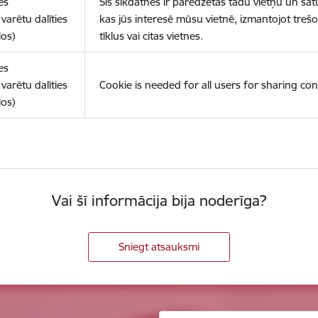
es
Šīs sīkdatnes ir paredzētas tādu vietņu un sat
varētu dalīties
kas jūs interesē mūsu vietnē, izmantojot treš
los)
tīklus vai citas vietnes.
es
varētu dalīties
Cookie is needed for all users for sharing con
los)
Vai šī informācija bija noderīga?
Sniegt atsauksmi