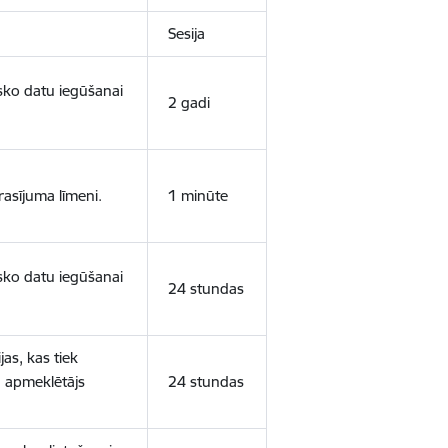
Sesija
isko datu iegūšanai
2 gadi
rasījuma līmeni.
1 minūte
isko datu iegūšanai
24 stundas
as, kas tiek
ā apmeklētājs
24 stundas