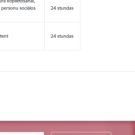
ura koplietošanai,
o personu sociālos
24 stundas
tent
24 stundas