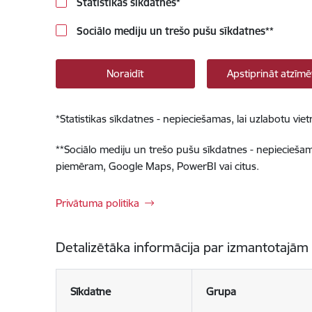
Statistikas sīkdatnes
*
Sociālo mediju un trešo pušu sīkdatnes
**
Noraidīt
Apstiprināt atzīmē
*
Statistikas sīkdatnes - nepieciešamas, lai uzlabotu v
**
Sociālo mediju un trešo pušu sīkdatnes - nepieciešamas
piemēram, Google Maps, PowerBI vai citus.
Privātuma politika
Detalizētāka informācija par izmantotajām
Sīkdatne
Grupa