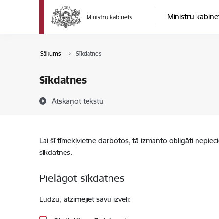
Pāriet uz lapas saturu
Ministru kabine
Sākums
Sīkdatnes
Sīkdatnes
Atskaņot tekstu
Lai šī tīmekļvietne darbotos, tā izmanto obligāti nepiec
sīkdatnes.
Pielāgot sīkdatnes
Lūdzu, atzīmējiet savu izvēli: