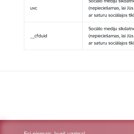
Sociālo mediju sīkdatn
uvc
(nepieciešamas, lai Jūs 
ar saturu sociālajos tīk
Sociālo mediju sīkdatn
__cfduid
(nepieciešamas, lai Jūs 
ar saturu sociālajos tīk
Esi pirmais, kurš uzzina!