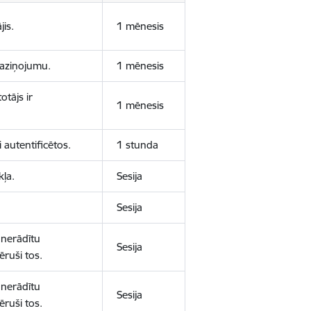
jis.
1 mēnesis
 paziņojumu.
1 mēnesis
otājs ir
1 mēnesis
 autentificētos.
1 stunda
kļa.
Sesija
Sesija
 nerādītu
Sesija
ēruši tos.
 nerādītu
Sesija
ēruši tos.