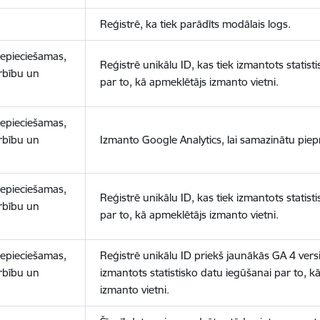
Reģistrē, ka tiek parādīts modālais logs.
nepieciešamas,
Reģistrē unikālu ID, kas tiek izmantots statist
arbību un
par to, kā apmeklētājs izmanto vietni.
nepieciešamas,
arbību un
Izmanto Google Analytics, lai samazinātu piep
nepieciešamas,
Reģistrē unikālu ID, kas tiek izmantots statist
arbību un
par to, kā apmeklētājs izmanto vietni.
nepieciešamas,
Reģistrē unikālu ID priekš jaunākās GA 4 versij
arbību un
izmantots statistisko datu iegūšanai par to, k
izmanto vietni.