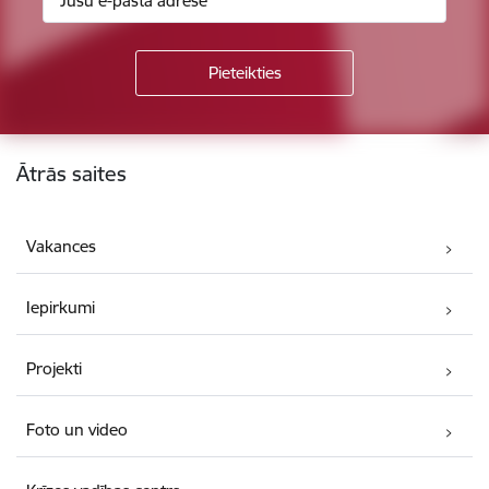
Kājene
Ātrās saites
Vakances
Iepirkumi
Projekti
Foto un video