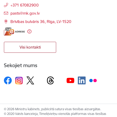
+371 67082900
E-pasts:
pasts@mk.gov.lv
Brīvības bulvāris 36, Rīga, LV-1520
Visi kontakti
Sekojiet mums
© 2026 Ministru kabinets, publicētā satura visas tiesības aizsargātas.
© 2020 Valsts kanceleja, Tīmekļvietņu vienotās platformas visas tiesības