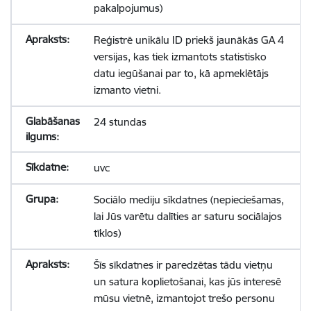
pakalpojumus)
Reģistrē unikālu ID priekš jaunākās GA 4
versijas, kas tiek izmantots statistisko
datu iegūšanai par to, kā apmeklētājs
izmanto vietni.
24 stundas
uvc
Sociālo mediju sīkdatnes (nepieciešamas,
lai Jūs varētu dalīties ar saturu sociālajos
tīklos)
Šīs sīkdatnes ir paredzētas tādu vietņu
un satura koplietošanai, kas jūs interesē
mūsu vietnē, izmantojot trešo personu