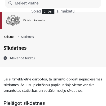
Pāriet uz lapas saturu
Spied
lai meklētu
Enter
Sākums
Sīkdatnes
Sīkdatnes
Atskaņot tekstu
Lai šī tīmekļvietne darbotos, tā izmanto obligāti nepieciešamās
sīkdatnes. Ar Jūsu piekrišanu papildus šajā vietnē var tikt
izmantotas statistikas un sociālo mediju sīkdatnes.
Pielāgot sīkdatnes