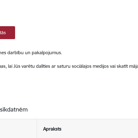
tās
ietnes darbību un pakalpojumus.
, lai Jūs varētu dalīties ar saturu sociālajos medijos vai skatīt mā
 sīkdatnēm
Apraksts