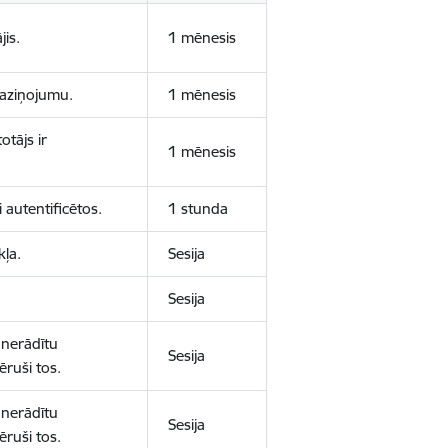
jis.
1 mēnesis
 paziņojumu.
1 mēnesis
otājs ir
1 mēnesis
 autentificētos.
1 stunda
kļa.
Sesija
Sesija
 nerādītu
Sesija
ēruši tos.
 nerādītu
Sesija
ēruši tos.