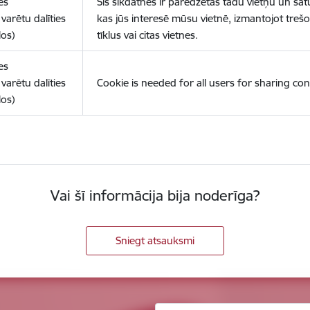
es
Šīs sīkdatnes ir paredzētas tādu vietņu un sat
varētu dalīties
kas jūs interesē mūsu vietnē, izmantojot treš
los)
tīklus vai citas vietnes.
es
varētu dalīties
Cookie is needed for all users for sharing con
los)
Vai šī informācija bija noderīga?
Sniegt atsauksmi