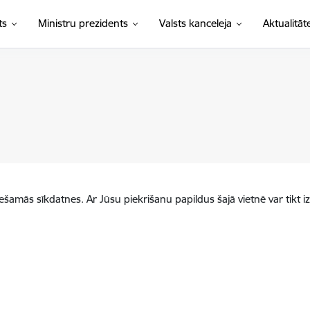
ts
Ministru prezidents
Valsts kanceleja
Aktualitāt
iešamās sīkdatnes. Ar Jūsu piekrišanu papildus šajā vietnē var tikt i