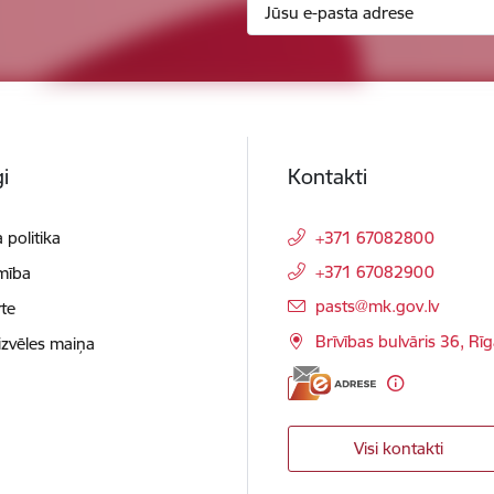
i
Kontakti
 politika
+371 67082800
+371 67082900
mība
E-pasts:
pasts@mk.gov.lv
te
Brīvības bulvāris 36, Rī
izvēles maiņa
Visi kontakti