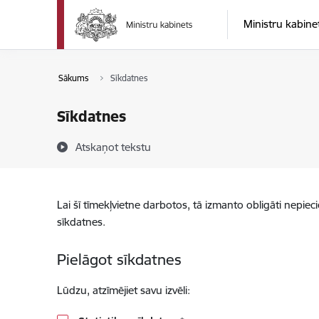
Pāriet uz lapas saturu
Ministru kabine
Sākums
Sīkdatnes
Sīkdatnes
Atskaņot tekstu
Lai šī tīmekļvietne darbotos, tā izmanto obligāti nepiec
sīkdatnes.
Pielāgot sīkdatnes
Lūdzu, atzīmējiet savu izvēli: