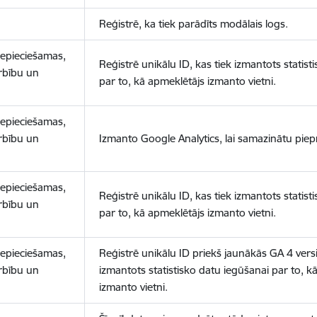
Reģistrē, ka tiek parādīts modālais logs.
nepieciešamas,
Reģistrē unikālu ID, kas tiek izmantots statist
arbību un
par to, kā apmeklētājs izmanto vietni.
nepieciešamas,
arbību un
Izmanto Google Analytics, lai samazinātu piep
nepieciešamas,
Reģistrē unikālu ID, kas tiek izmantots statist
arbību un
par to, kā apmeklētājs izmanto vietni.
nepieciešamas,
Reģistrē unikālu ID priekš jaunākās GA 4 versij
arbību un
izmantots statistisko datu iegūšanai par to, k
izmanto vietni.