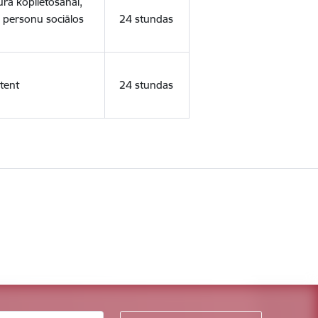
ura koplietošanai,
o personu sociālos
24 stundas
tent
24 stundas