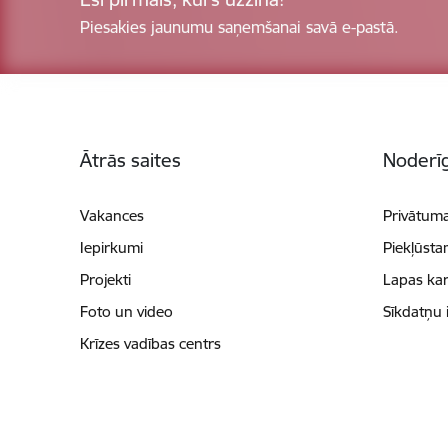
Piesakies jaunumu saņemšanai savā e-pastā.
Kājene
Ātrās saites
Noderīg
Vakances
Privātuma
Iepirkumi
Piekļūsta
Projekti
Lapas kar
Foto un video
Sīkdatņu 
Krīzes vadības centrs