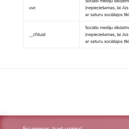
Sociālo mediju sīkdatn
uvc
(nepieciešamas, lai Jūs 
ar saturu sociālajos tīk
Sociālo mediju sīkdatn
__cfduid
(nepieciešamas, lai Jūs 
ar saturu sociālajos tīk
Esi pirmais, kurš uzzina!