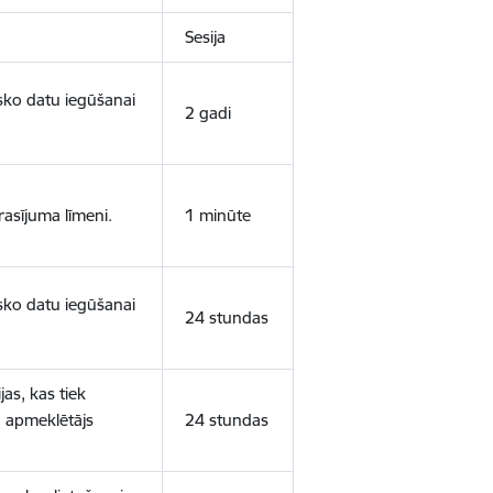
Sesija
isko datu iegūšanai
2 gadi
rasījuma līmeni.
1 minūte
isko datu iegūšanai
24 stundas
as, kas tiek
ā apmeklētājs
24 stundas