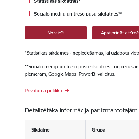
Statistikas sīkdatnes
*
Sociālo mediju un trešo pušu sīkdatnes
**
Noraidīt
Apstiprināt atzīmē
*
Statistikas sīkdatnes - nepieciešamas, lai uzlabotu v
**
Sociālo mediju un trešo pušu sīkdatnes - nepieciešamas
piemēram, Google Maps, PowerBI vai citus.
Privātuma politika
Detalizētāka informācija par izmantotajām
Sīkdatne
Grupa