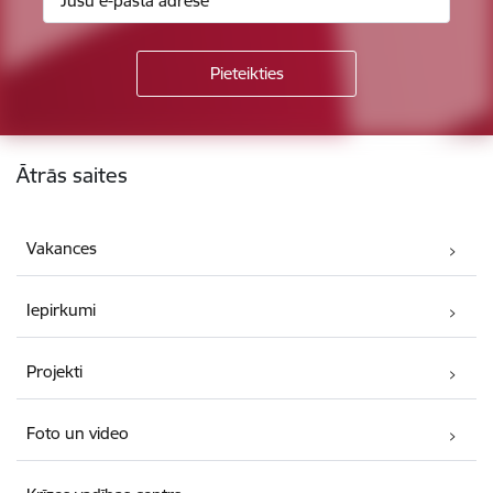
Kājene
Ātrās saites
Vakances
Iepirkumi
Projekti
Foto un video