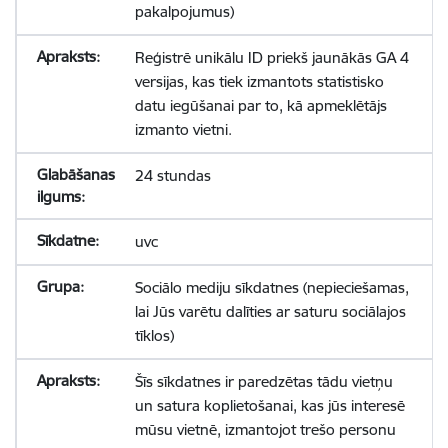
pakalpojumus)
Reģistrē unikālu ID priekš jaunākās GA 4
versijas, kas tiek izmantots statistisko
datu iegūšanai par to, kā apmeklētājs
izmanto vietni.
24 stundas
uvc
Sociālo mediju sīkdatnes (nepieciešamas,
lai Jūs varētu dalīties ar saturu sociālajos
tīklos)
Šīs sīkdatnes ir paredzētas tādu vietņu
un satura koplietošanai, kas jūs interesē
mūsu vietnē, izmantojot trešo personu