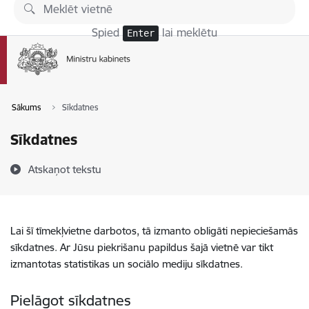
Pāriet uz lapas saturu
Spied
lai meklētu
Enter
Sākums
Sīkdatnes
Sīkdatnes
Atskaņot tekstu
Lai šī tīmekļvietne darbotos, tā izmanto obligāti nepieciešamās
sīkdatnes. Ar Jūsu piekrišanu papildus šajā vietnē var tikt
izmantotas statistikas un sociālo mediju sīkdatnes.
Pielāgot sīkdatnes