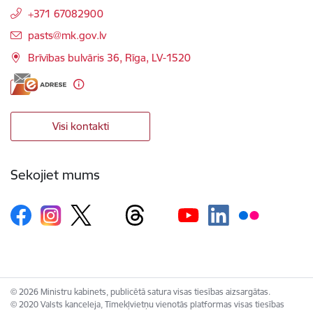
+371 67082900
E-pasts:
pasts@mk.gov.lv
Brīvības bulvāris 36, Rīga, LV-1520
Visi kontakti
Sekojiet mums
© 2026 Ministru kabinets, publicētā satura visas tiesības aizsargātas.
© 2020 Valsts kanceleja, Tīmekļvietņu vienotās platformas visas tiesības