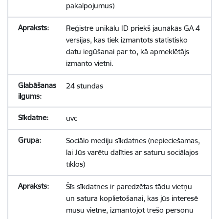
pakalpojumus)
Reģistrē unikālu ID priekš jaunākās GA 4
versijas, kas tiek izmantots statistisko
datu iegūšanai par to, kā apmeklētājs
izmanto vietni.
24 stundas
uvc
Sociālo mediju sīkdatnes (nepieciešamas,
lai Jūs varētu dalīties ar saturu sociālajos
tīklos)
Šīs sīkdatnes ir paredzētas tādu vietņu
un satura koplietošanai, kas jūs interesē
mūsu vietnē, izmantojot trešo personu