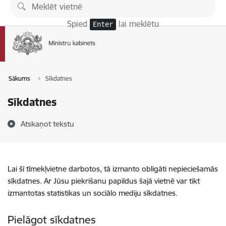
Pāriet uz lapas saturu
Spied
lai meklētu
Enter
Sākums
Sīkdatnes
Sīkdatnes
Atskaņot tekstu
Lai šī tīmekļvietne darbotos, tā izmanto obligāti nepieciešamās
sīkdatnes. Ar Jūsu piekrišanu papildus šajā vietnē var tikt
izmantotas statistikas un sociālo mediju sīkdatnes.
Pielāgot sīkdatnes