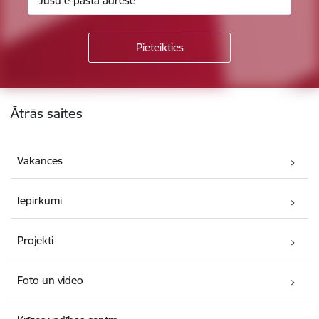
Kājene
Ātrās saites
Vakances
Iepirkumi
Projekti
Foto un video