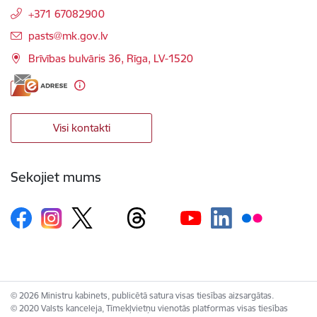
+371 67082900
E-pasts:
pasts@mk.gov.lv
Brīvības bulvāris 36, Rīga, LV-1520
Visi kontakti
Sekojiet mums
© 2026 Ministru kabinets, publicētā satura visas tiesības aizsargātas.
© 2020 Valsts kanceleja, Tīmekļvietņu vienotās platformas visas tiesības