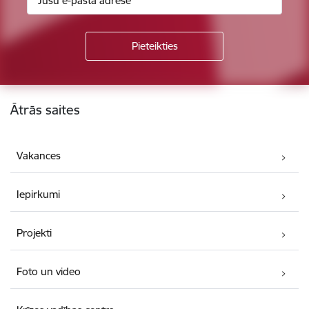
Kājene
Ātrās saites
Vakances
Iepirkumi
Projekti
Foto un video