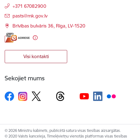
+371 67082900
E-pasts:
pasts@mk.gov.lv
Brīvības bulvāris 36, Rīga, LV-1520
Visi kontakti
Sekojiet mums
© 2026 Ministru kabinets, publicētā satura visas tiesības aizsargātas.
© 2020 Valsts kanceleja, Tīmekļvietņu vienotās platformas visas tiesības