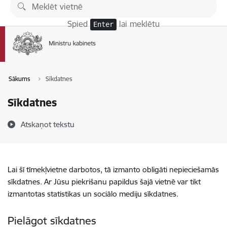
Pāriet uz lapas saturu
Spied
lai meklētu
Enter
Sākums
Sīkdatnes
Sīkdatnes
Atskaņot tekstu
Lai šī tīmekļvietne darbotos, tā izmanto obligāti nepieciešamās
sīkdatnes. Ar Jūsu piekrišanu papildus šajā vietnē var tikt
izmantotas statistikas un sociālo mediju sīkdatnes.
Pielāgot sīkdatnes