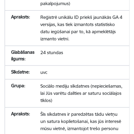
pakalpojumus)
Reģistrē unikālu ID priekš jaunākās GA 4
versijas, kas tiek izmantots statistisko
datu iegūšanai par to, kā apmeklētājs
izmanto vietni.
24 stundas
uvc
Sociālo mediju sīkdatnes (nepieciešamas,
lai Jūs varētu dalīties ar saturu sociālajos
tīklos)
Šīs sīkdatnes ir paredzētas tādu vietņu
un satura koplietošanai, kas jūs interesē
mūsu vietnē, izmantojot trešo personu