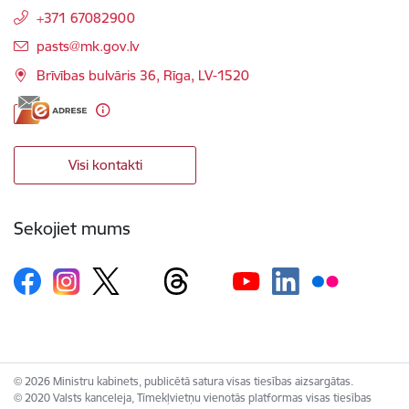
+371 67082900
E-pasts:
pasts@mk.gov.lv
Brīvības bulvāris 36, Rīga, LV-1520
Visi kontakti
Sekojiet mums
© 2026 Ministru kabinets, publicētā satura visas tiesības aizsargātas.
© 2020 Valsts kanceleja, Tīmekļvietņu vienotās platformas visas tiesības