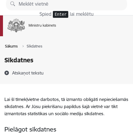
Pāriet uz lapas saturu
Spied
lai meklētu
Enter
Sākums
Sīkdatnes
Sīkdatnes
Atskaņot tekstu
Lai šī tīmekļvietne darbotos, tā izmanto obligāti nepieciešamās
sīkdatnes. Ar Jūsu piekrišanu papildus šajā vietnē var tikt
izmantotas statistikas un sociālo mediju sīkdatnes.
Pielāgot sīkdatnes