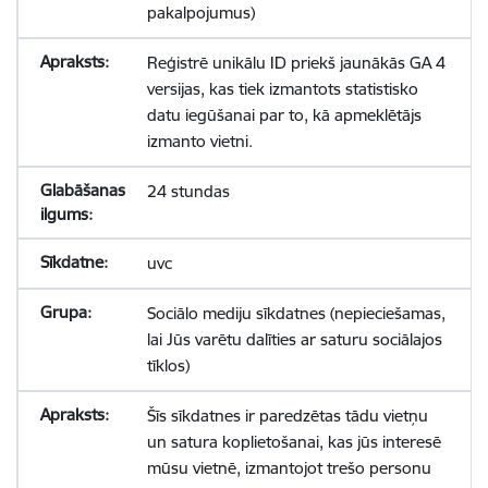
pakalpojumus)
Reģistrē unikālu ID priekš jaunākās GA 4
versijas, kas tiek izmantots statistisko
datu iegūšanai par to, kā apmeklētājs
izmanto vietni.
24 stundas
uvc
Sociālo mediju sīkdatnes (nepieciešamas,
lai Jūs varētu dalīties ar saturu sociālajos
tīklos)
Šīs sīkdatnes ir paredzētas tādu vietņu
un satura koplietošanai, kas jūs interesē
mūsu vietnē, izmantojot trešo personu