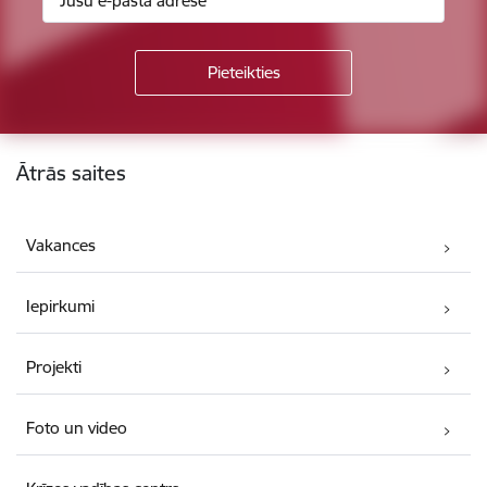
Kājene
Ātrās saites
Vakances
Iepirkumi
Projekti
Foto un video