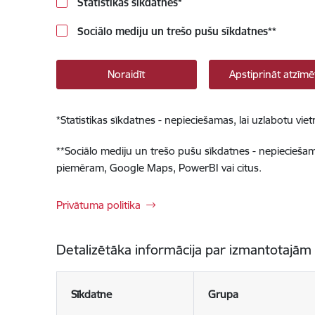
Statistikas sīkdatnes
*
Sociālo mediju un trešo pušu sīkdatnes
**
Noraidīt
Apstiprināt atzīmē
*
Statistikas sīkdatnes - nepieciešamas, lai uzlabotu v
**
Sociālo mediju un trešo pušu sīkdatnes - nepieciešamas
piemēram, Google Maps, PowerBI vai citus.
Privātuma politika
Detalizētāka informācija par izmantotajām
Sīkdatne
Grupa