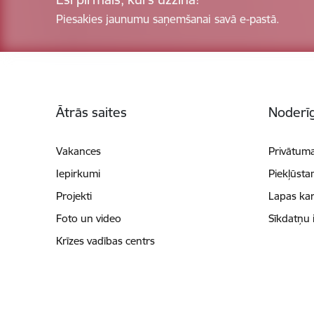
Piesakies jaunumu saņemšanai savā e-pastā.
Kājene
Ātrās saites
Noderīg
Vakances
Privātuma
Iepirkumi
Piekļūsta
Projekti
Lapas kar
Foto un video
Sīkdatņu 
Krīzes vadības centrs