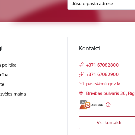
i
Kontakti
 politika
+371 67082800
+371 67082900
mība
E-pasts:
pasts@mk.gov.lv
te
Brīvības bulvāris 36, Rī
izvēles maiņa
Visi kontakti