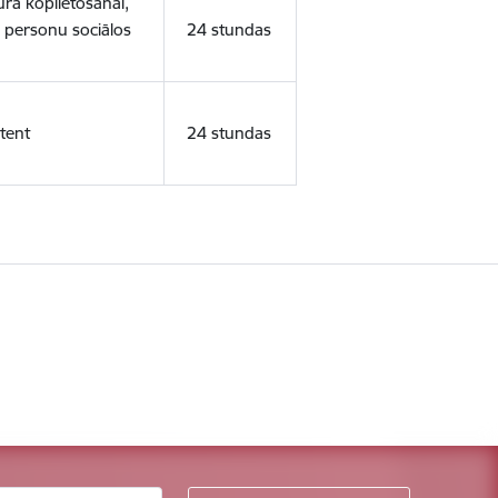
ura koplietošanai,
o personu sociālos
24 stundas
tent
24 stundas