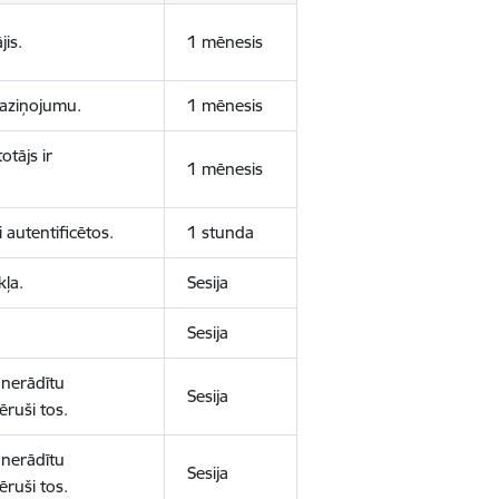
jis.
1 mēnesis
 paziņojumu.
1 mēnesis
otājs ir
1 mēnesis
 autentificētos.
1 stunda
kļa.
Sesija
Sesija
 nerādītu
Sesija
ēruši tos.
 nerādītu
Sesija
ēruši tos.