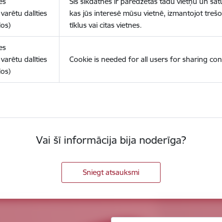
es
Šīs sīkdatnes ir paredzētas tādu vietņu un sat
varētu dalīties
kas jūs interesē mūsu vietnē, izmantojot treš
los)
tīklus vai citas vietnes.
es
varētu dalīties
Cookie is needed for all users for sharing con
los)
Vai šī informācija bija noderīga?
Sniegt atsauksmi