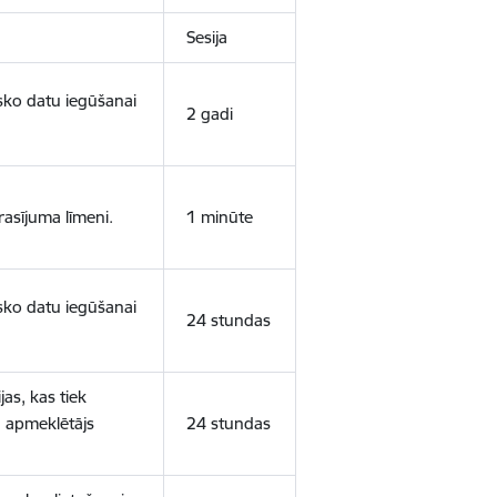
Sesija
isko datu iegūšanai
2 gadi
rasījuma līmeni.
1 minūte
isko datu iegūšanai
24 stundas
as, kas tiek
ā apmeklētājs
24 stundas