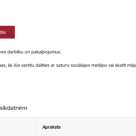
tās
ietnes darbību un pakalpojumus.
, lai Jūs varētu dalīties ar saturu sociālajos medijos vai skatīt mā
 sīkdatnēm
Apraksts