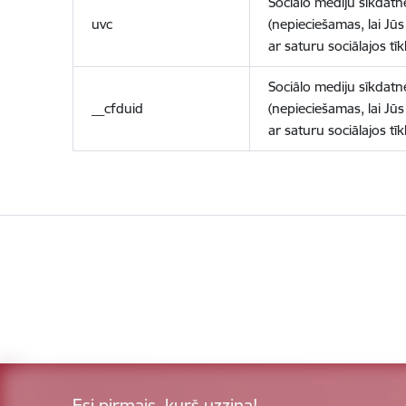
Sociālo mediju sīkdatn
uvc
(nepieciešamas, lai Jūs 
ar saturu sociālajos tīk
Sociālo mediju sīkdatn
__cfduid
(nepieciešamas, lai Jūs 
ar saturu sociālajos tīk
Esi pirmais, kurš uzzina!