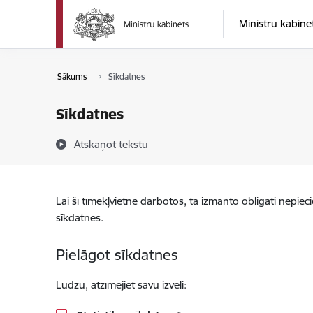
Pāriet uz lapas saturu
Ministru kabine
Sākums
Sīkdatnes
Sīkdatnes
Atskaņot tekstu
Lai šī tīmekļvietne darbotos, tā izmanto obligāti nepiec
sīkdatnes.
Pielāgot sīkdatnes
Lūdzu, atzīmējiet savu izvēli: