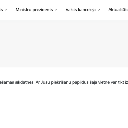
ts
Ministru prezidents
Valsts kanceleja
Aktualitāt
iešamās sīkdatnes. Ar Jūsu piekrišanu papildus šajā vietnē var tikt i