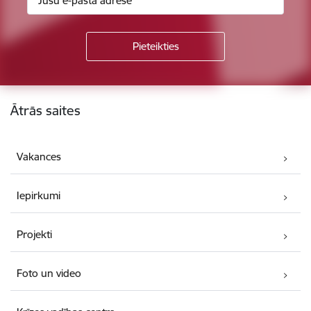
Kājene
Ātrās saites
Vakances
Iepirkumi
Projekti
Foto un video