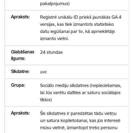
pakalpojumus)
Reģistrē unikālu ID priekš jaunākās GA 4
versijas, kas tiek izmantots statistisko
datu iegūšanai par to, kā apmeklētājs
izmanto vietni.
24 stundas
uvc
Sociālo mediju sīkdatnes (nepieciešamas,
lai Jūs varētu dalīties ar saturu sociālajos
tīklos)
Šīs sīkdatnes ir paredzētas tādu vietņu
un satura koplietošanai, kas jūs interesē
mūsu vietnē, izmantojot trešo personu