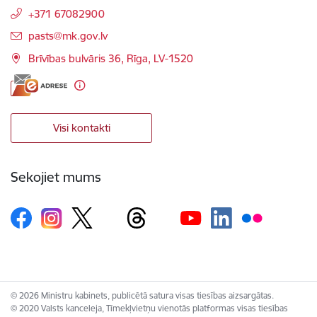
+371 67082900
E-pasts:
pasts@mk.gov.lv
Brīvības bulvāris 36, Rīga, LV-1520
Visi kontakti
Sekojiet mums
© 2026 Ministru kabinets, publicētā satura visas tiesības aizsargātas.
© 2020 Valsts kanceleja, Tīmekļvietņu vienotās platformas visas tiesības