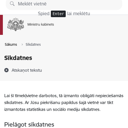
Pāriet uz lapas saturu
Spied
lai meklētu
Enter
Sākums
Sīkdatnes
Sīkdatnes
Atskaņot tekstu
Lai šī tīmekļvietne darbotos, tā izmanto obligāti nepieciešamās
sīkdatnes. Ar Jūsu piekrišanu papildus šajā vietnē var tikt
izmantotas statistikas un sociālo mediju sīkdatnes.
Pielāgot sīkdatnes