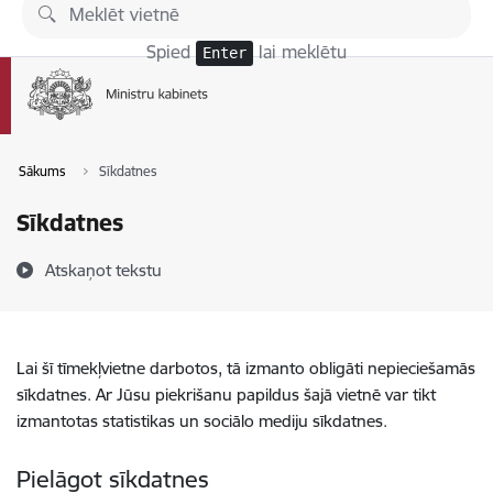
Pāriet uz lapas saturu
Spied
lai meklētu
Enter
Sākums
Sīkdatnes
Sīkdatnes
Atskaņot tekstu
Lai šī tīmekļvietne darbotos, tā izmanto obligāti nepieciešamās
sīkdatnes. Ar Jūsu piekrišanu papildus šajā vietnē var tikt
izmantotas statistikas un sociālo mediju sīkdatnes.
Pielāgot sīkdatnes