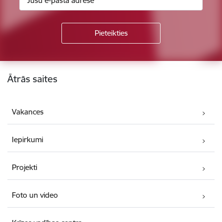
Kājene
Ātrās saites
Vakances
Iepirkumi
Projekti
Foto un video