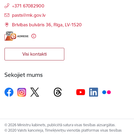
+371 67082900
E-pasts:
pasts@mk.gov.lv
Brīvības bulvāris 36, Rīga, LV-1520
Visi kontakti
Sekojiet mums
© 2026 Ministru kabinets, publicētā satura visas tiesības aizsargātas.
© 2020 Valsts kanceleja, Tīmekļvietņu vienotās platformas visas tiesības