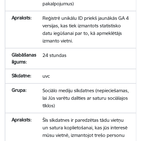
pakalpojumus)
Reģistrē unikālu ID priekš jaunākās GA 4
versijas, kas tiek izmantots statistisko
datu iegūšanai par to, kā apmeklētājs
izmanto vietni.
24 stundas
uvc
Sociālo mediju sīkdatnes (nepieciešamas,
lai Jūs varētu dalīties ar saturu sociālajos
tīklos)
Šīs sīkdatnes ir paredzētas tādu vietņu
un satura koplietošanai, kas jūs interesē
mūsu vietnē, izmantojot trešo personu