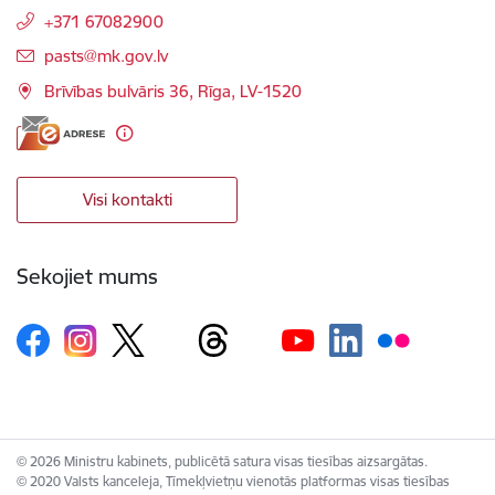
+371 67082900
E-pasts:
pasts@mk.gov.lv
Brīvības bulvāris 36, Rīga, LV-1520
Visi kontakti
Sekojiet mums
© 2026 Ministru kabinets, publicētā satura visas tiesības aizsargātas.
© 2020 Valsts kanceleja, Tīmekļvietņu vienotās platformas visas tiesības