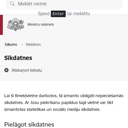
Pāriet uz lapas saturu
Spied
lai meklētu
Enter
Sākums
Sīkdatnes
Sīkdatnes
Atskaņot tekstu
Lai šī tīmekļvietne darbotos, tā izmanto obligāti nepieciešamās
sīkdatnes. Ar Jūsu piekrišanu papildus šajā vietnē var tikt
izmantotas statistikas un sociālo mediju sīkdatnes.
Pielāgot sīkdatnes