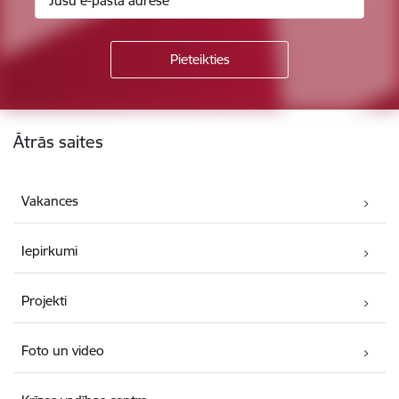
Kājene
Ātrās saites
Vakances
Iepirkumi
Projekti
Foto un video