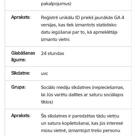
pakalpojumus)
Reģistrē unikālu ID priekš jaunākās GA 4
versijas, kas tiek izmantots statistisko
datu iegūšanai par to, kā apmeklētājs
izmanto vietni.
24 stundas
uvc
Sociālo mediju sīkdatnes (nepieciešamas,
lai Jūs varētu dalīties ar saturu sociālajos
tīklos)
Šīs sīkdatnes ir paredzētas tādu vietņu
un satura koplietošanai, kas jūs interesē
mūsu vietnē, izmantojot trešo personu