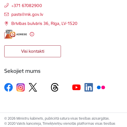
+371 67082900
E-pasts:
pasts@mk.gov.lv
Brīvības bulvāris 36, Rīga, LV-1520
Visi kontakti
Sekojiet mums
© 2026 Ministru kabinets, publicētā satura visas tiesības aizsargātas.
© 2020 Valsts kanceleja, Tīmekļvietņu vienotās platformas visas tiesības