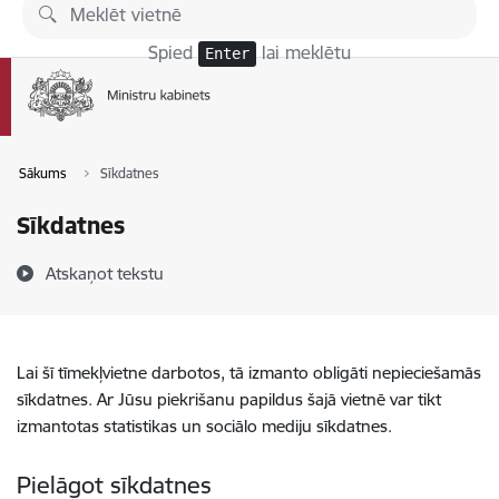
Pāriet uz lapas saturu
Spied
lai meklētu
Enter
Sākums
Sīkdatnes
Sīkdatnes
Atskaņot tekstu
Lai šī tīmekļvietne darbotos, tā izmanto obligāti nepieciešamās
sīkdatnes. Ar Jūsu piekrišanu papildus šajā vietnē var tikt
izmantotas statistikas un sociālo mediju sīkdatnes.
Pielāgot sīkdatnes