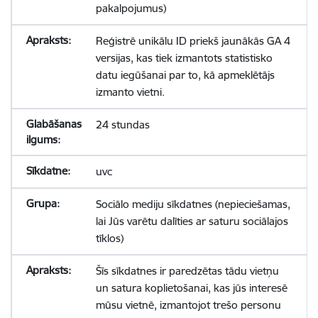
pakalpojumus)
Reģistrē unikālu ID priekš jaunākās GA 4
versijas, kas tiek izmantots statistisko
datu iegūšanai par to, kā apmeklētājs
izmanto vietni.
24 stundas
uvc
Sociālo mediju sīkdatnes (nepieciešamas,
lai Jūs varētu dalīties ar saturu sociālajos
tīklos)
Šīs sīkdatnes ir paredzētas tādu vietņu
un satura koplietošanai, kas jūs interesē
mūsu vietnē, izmantojot trešo personu