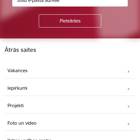
Kājene
Ātrās saites
Vakances
Iepirkumi
Projekti
Foto un video