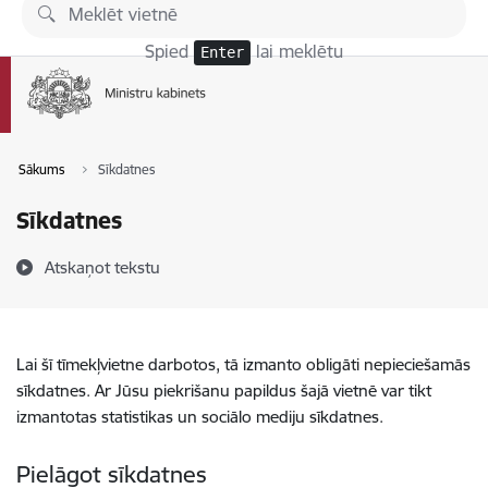
Pāriet uz lapas saturu
Spied
lai meklētu
Enter
Sākums
Sīkdatnes
Sīkdatnes
Atskaņot tekstu
Lai šī tīmekļvietne darbotos, tā izmanto obligāti nepieciešamās
sīkdatnes. Ar Jūsu piekrišanu papildus šajā vietnē var tikt
izmantotas statistikas un sociālo mediju sīkdatnes.
Pielāgot sīkdatnes