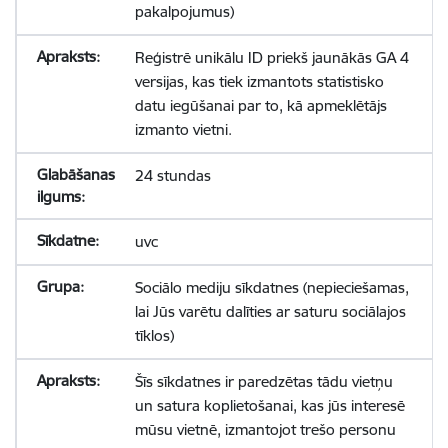
pakalpojumus)
Reģistrē unikālu ID priekš jaunākās GA 4
versijas, kas tiek izmantots statistisko
datu iegūšanai par to, kā apmeklētājs
izmanto vietni.
24 stundas
uvc
Sociālo mediju sīkdatnes (nepieciešamas,
lai Jūs varētu dalīties ar saturu sociālajos
tīklos)
Šīs sīkdatnes ir paredzētas tādu vietņu
un satura koplietošanai, kas jūs interesē
mūsu vietnē, izmantojot trešo personu