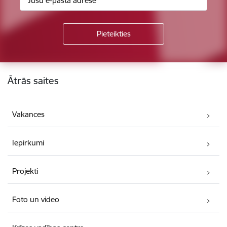
Kājene
Ātrās saites
Vakances
Iepirkumi
Projekti
Foto un video