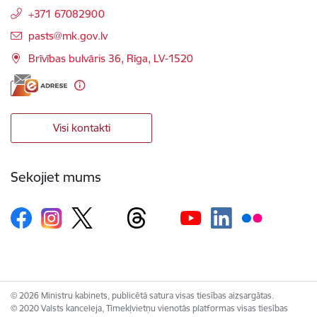
+371 67082900
E-pasts:
pasts@mk.gov.lv
Brīvības bulvāris 36, Rīga, LV-1520
Visi kontakti
Sekojiet mums
© 2026 Ministru kabinets, publicētā satura visas tiesības aizsargātas.
© 2020 Valsts kanceleja, Tīmekļvietņu vienotās platformas visas tiesības