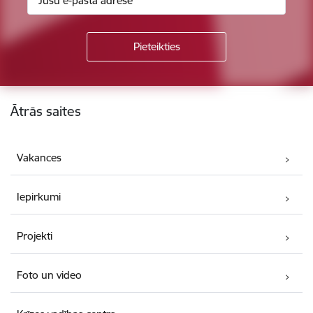
Kājene
Ātrās saites
Vakances
Iepirkumi
Projekti
Foto un video