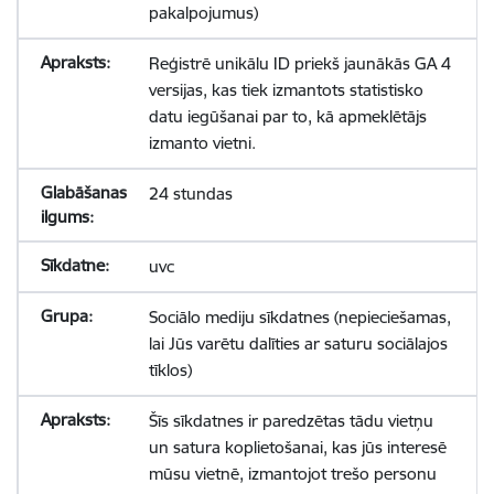
pakalpojumus)
Reģistrē unikālu ID priekš jaunākās GA 4
versijas, kas tiek izmantots statistisko
datu iegūšanai par to, kā apmeklētājs
izmanto vietni.
24 stundas
uvc
Sociālo mediju sīkdatnes (nepieciešamas,
lai Jūs varētu dalīties ar saturu sociālajos
tīklos)
Šīs sīkdatnes ir paredzētas tādu vietņu
un satura koplietošanai, kas jūs interesē
mūsu vietnē, izmantojot trešo personu