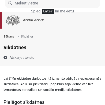
Pāriet uz lapas saturu
Spied
lai meklētu
Enter
Sākums
Sīkdatnes
Sīkdatnes
Atskaņot tekstu
Lai šī tīmekļvietne darbotos, tā izmanto obligāti nepieciešamās
sīkdatnes. Ar Jūsu piekrišanu papildus šajā vietnē var tikt
izmantotas statistikas un sociālo mediju sīkdatnes.
Pielāgot sīkdatnes