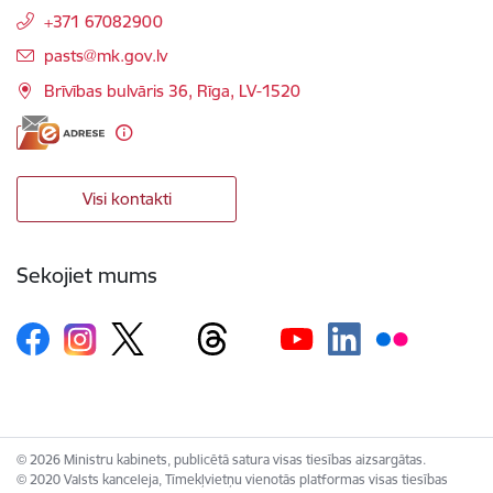
+371 67082900
E-pasts:
pasts@mk.gov.lv
Brīvības bulvāris 36, Rīga, LV-1520
Visi kontakti
Sekojiet mums
© 2026 Ministru kabinets, publicētā satura visas tiesības aizsargātas.
© 2020 Valsts kanceleja, Tīmekļvietņu vienotās platformas visas tiesības