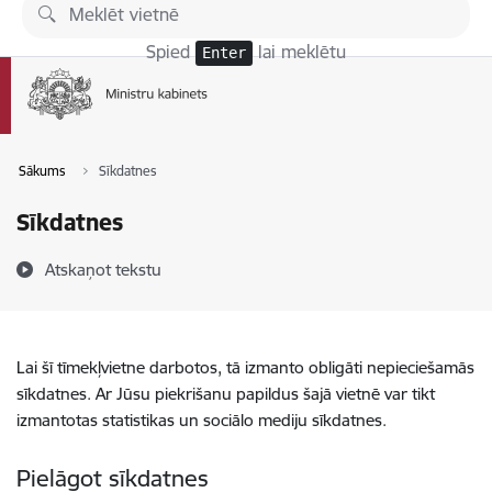
Pāriet uz lapas saturu
Spied
lai meklētu
Enter
Sākums
Sīkdatnes
Sīkdatnes
Atskaņot tekstu
Lai šī tīmekļvietne darbotos, tā izmanto obligāti nepieciešamās
sīkdatnes. Ar Jūsu piekrišanu papildus šajā vietnē var tikt
izmantotas statistikas un sociālo mediju sīkdatnes.
Pielāgot sīkdatnes