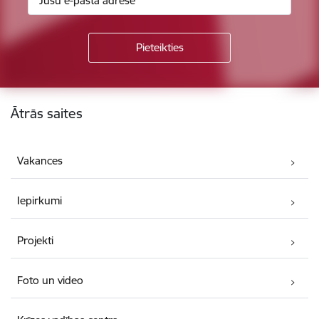
Kājene
Ātrās saites
Vakances
Iepirkumi
Projekti
Foto un video