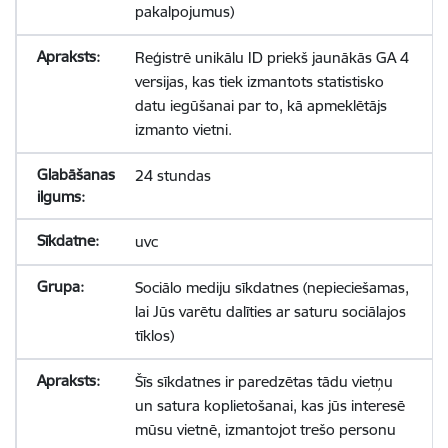
pakalpojumus)
Reģistrē unikālu ID priekš jaunākās GA 4
versijas, kas tiek izmantots statistisko
datu iegūšanai par to, kā apmeklētājs
izmanto vietni.
24 stundas
uvc
Sociālo mediju sīkdatnes (nepieciešamas,
lai Jūs varētu dalīties ar saturu sociālajos
tīklos)
Šīs sīkdatnes ir paredzētas tādu vietņu
un satura koplietošanai, kas jūs interesē
mūsu vietnē, izmantojot trešo personu