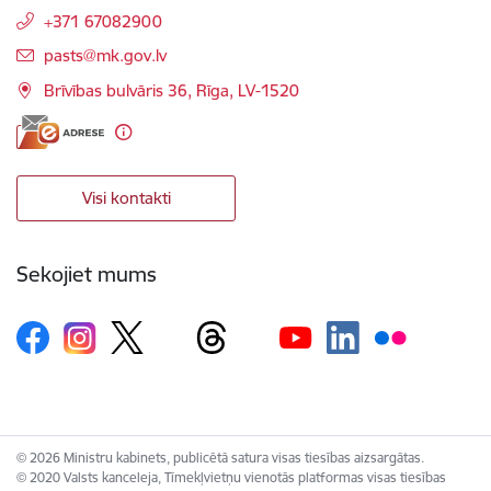
+371 67082900
E-pasts:
pasts@mk.gov.lv
Brīvības bulvāris 36, Rīga, LV-1520
Visi kontakti
Sekojiet mums
© 2026 Ministru kabinets, publicētā satura visas tiesības aizsargātas.
© 2020 Valsts kanceleja, Tīmekļvietņu vienotās platformas visas tiesības