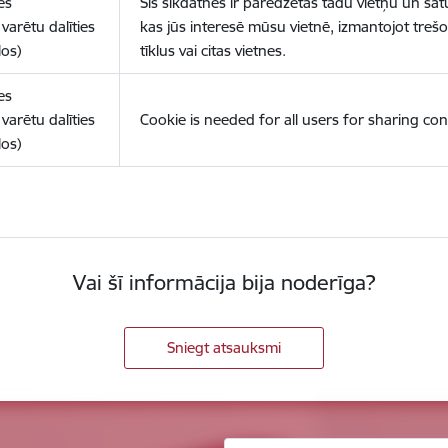
es
Šīs sīkdatnes ir paredzētas tādu vietņu un sat
varētu dalīties
kas jūs interesē mūsu vietnē, izmantojot treš
los)
tīklus vai citas vietnes.
es
varētu dalīties
Cookie is needed for all users for sharing con
los)
Vai šī informācija bija noderīga?
Sniegt atsauksmi