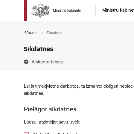
Pāriet uz lapas saturu
Ministru kabine
Sākums
Sīkdatnes
Sīkdatnes
Atskaņot tekstu
Lai šī tīmekļvietne darbotos, tā izmanto obligāti nepiec
sīkdatnes.
Pielāgot sīkdatnes
Lūdzu, atzīmējiet savu izvēli: