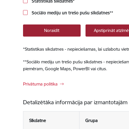
Statistikas sīkdatnes
*
Sociālo mediju un trešo pušu sīkdatnes
**
Noraidīt
Apstiprināt atzīmē
*
Statistikas sīkdatnes - nepieciešamas, lai uzlabotu v
**
Sociālo mediju un trešo pušu sīkdatnes - nepieciešamas
piemēram, Google Maps, PowerBI vai citus.
Privātuma politika
Detalizētāka informācija par izmantotajām
Sīkdatne
Grupa