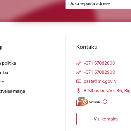
i
Kontakti
 politika
+371 67082800
+371 67082900
mība
E-pasts:
pasts@mk.gov.lv
te
Brīvības bulvāris 36, Rī
izvēles maiņa
Visi kontakti