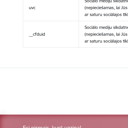
Sociālo mediju sīkdatn
uvc
(nepieciešamas, lai Jūs 
ar saturu sociālajos tīk
Sociālo mediju sīkdatn
__cfduid
(nepieciešamas, lai Jūs 
ar saturu sociālajos tīk
Esi pirmais, kurš uzzina!