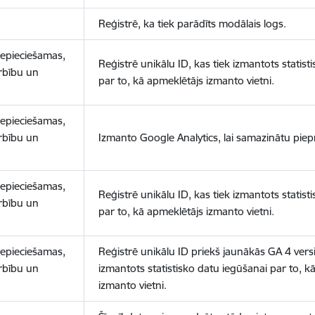
Reģistrē, ka tiek parādīts modālais logs.
nepieciešamas,
Reģistrē unikālu ID, kas tiek izmantots statist
arbību un
par to, kā apmeklētājs izmanto vietni.
nepieciešamas,
arbību un
Izmanto Google Analytics, lai samazinātu piep
nepieciešamas,
Reģistrē unikālu ID, kas tiek izmantots statist
arbību un
par to, kā apmeklētājs izmanto vietni.
nepieciešamas,
Reģistrē unikālu ID priekš jaunākās GA 4 versij
arbību un
izmantots statistisko datu iegūšanai par to, k
izmanto vietni.