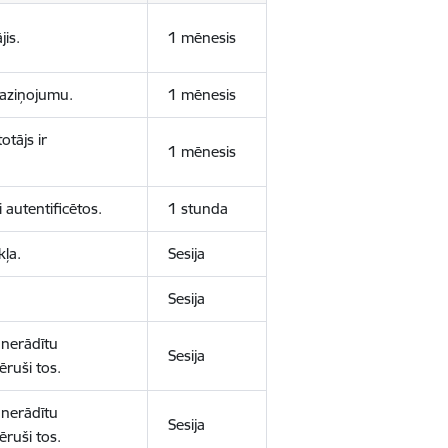
jis.
1 mēnesis
 paziņojumu.
1 mēnesis
otājs ir
1 mēnesis
 autentificētos.
1 stunda
kļa.
Sesija
Sesija
 nerādītu
Sesija
ēruši tos.
 nerādītu
Sesija
ēruši tos.