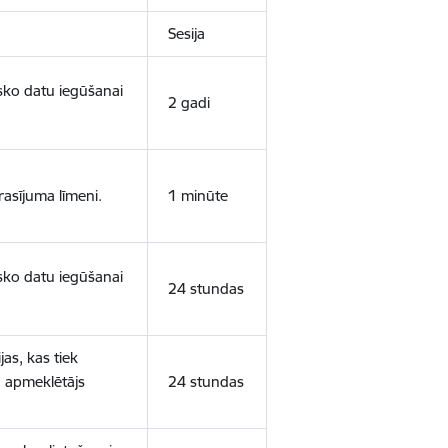
Sesija
isko datu iegūšanai
2 gadi
rasījuma līmeni.
1 minūte
isko datu iegūšanai
24 stundas
as, kas tiek
ā apmeklētājs
24 stundas