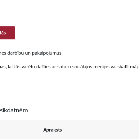
tās
ietnes darbību un pakalpojumus.
, lai Jūs varētu dalīties ar saturu sociālajos medijos vai skatīt mā
 sīkdatnēm
Apraksts