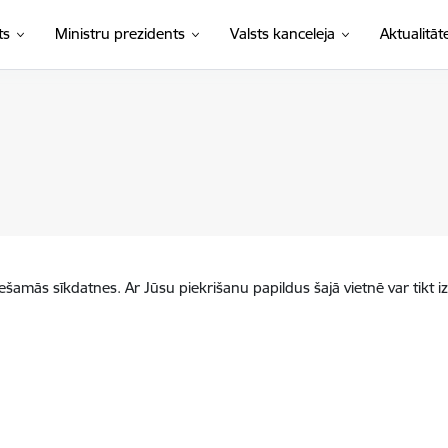
ts
Ministru prezidents
Valsts kanceleja
Aktualitāt
iešamās sīkdatnes. Ar Jūsu piekrišanu papildus šajā vietnē var tikt i