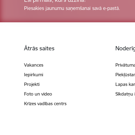
Piesakies jaunumu saņemšanai savā e-pastā.
Kājene
Ātrās saites
Noderīg
Vakances
Privātuma
Iepirkumi
Piekļūsta
Projekti
Lapas kar
Foto un video
Sīkdatņu 
Krīzes vadības centrs