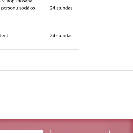
ura koplietošanai,
o personu sociālos
24 stundas
tent
24 stundas