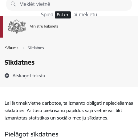
Pāriet uz lapas saturu
Spied
lai meklētu
Enter
Sākums
Sīkdatnes
Sīkdatnes
Atskaņot tekstu
Lai šī tīmekļvietne darbotos, tā izmanto obligāti nepieciešamās
sīkdatnes. Ar Jūsu piekrišanu papildus šajā vietnē var tikt
izmantotas statistikas un sociālo mediju sīkdatnes.
Pielāgot sīkdatnes