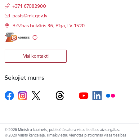
+371 67082900
E-pasts:
pasts@mk.gov.lv
Brīvības bulvāris 36, Rīga, LV-1520
Visi kontakti
Sekojiet mums
© 2026 Ministru kabinets, publicētā satura visas tiesības aizsargātas.
© 2020 Valsts kanceleja, Tīmekļvietņu vienotās platformas visas tiesības