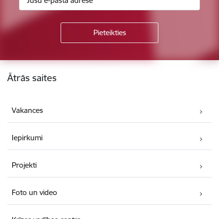
Kājene
Ātrās saites
Vakances
Iepirkumi
Projekti
Foto un video