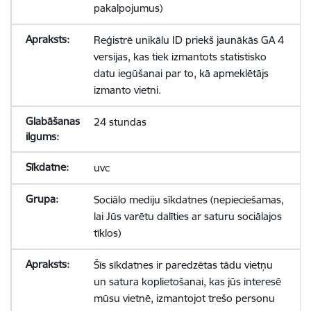
pakalpojumus)
Reģistrē unikālu ID priekš jaunākās GA 4
versijas, kas tiek izmantots statistisko
datu iegūšanai par to, kā apmeklētājs
izmanto vietni.
24 stundas
uvc
Sociālo mediju sīkdatnes (nepieciešamas,
lai Jūs varētu dalīties ar saturu sociālajos
tīklos)
Šīs sīkdatnes ir paredzētas tādu vietņu
un satura koplietošanai, kas jūs interesē
mūsu vietnē, izmantojot trešo personu