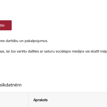
tās
ietnes darbību un pakalpojumus.
, lai Jūs varētu dalīties ar saturu sociālajos medijos vai skatīt mā
 sīkdatnēm
Apraksts