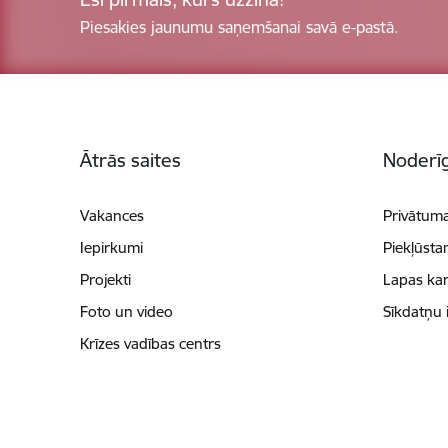
Piesakies jaunumu saņemšanai savā e-pastā.
Kājene
Ātrās saites
Noderīg
Vakances
Privātuma
Iepirkumi
Piekļūsta
Projekti
Lapas kar
Foto un video
Sīkdatņu 
Krīzes vadības centrs