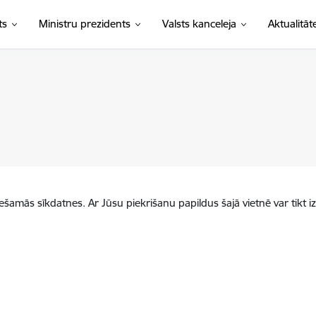
ts
Ministru prezidents
Valsts kanceleja
Aktualitāt
iešamās sīkdatnes. Ar Jūsu piekrišanu papildus šajā vietnē var tikt i