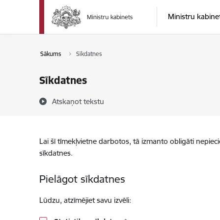
Pāriet uz lapas saturu
Ministru kabine
Sākums
Sīkdatnes
Sīkdatnes
Atskaņot tekstu
Lai šī tīmekļvietne darbotos, tā izmanto obligāti nepiec
sīkdatnes.
Pielāgot sīkdatnes
Lūdzu, atzīmējiet savu izvēli: