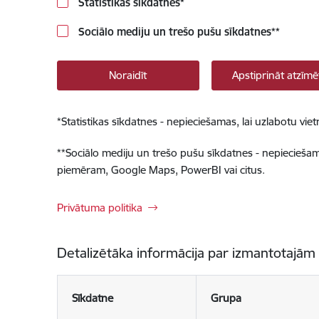
Statistikas sīkdatnes
*
Sociālo mediju un trešo pušu sīkdatnes
**
Noraidīt
Apstiprināt atzīmē
*
Statistikas sīkdatnes - nepieciešamas, lai uzlabotu v
**
Sociālo mediju un trešo pušu sīkdatnes - nepieciešamas
piemēram, Google Maps, PowerBI vai citus.
Privātuma politika
Detalizētāka informācija par izmantotajām
Sīkdatne
Grupa