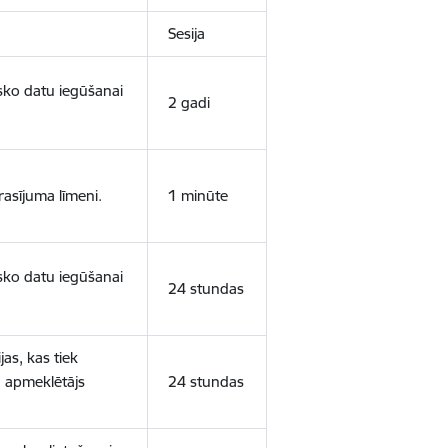
Sesija
isko datu iegūšanai
2 gadi
rasījuma līmeni.
1 minūte
isko datu iegūšanai
24 stundas
as, kas tiek
ā apmeklētājs
24 stundas