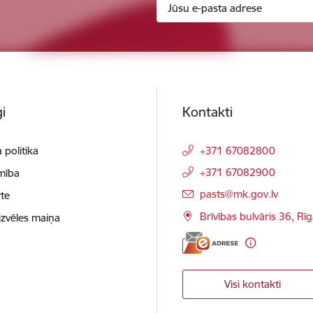
i
Kontakti
 politika
+371 67082800
+371 67082900
mība
E-pasts:
pasts@mk.gov.lv
te
Brīvības bulvāris 36, Rī
izvēles maiņa
Visi kontakti