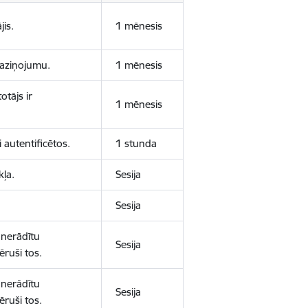
jis.
1 mēnesis
 paziņojumu.
1 mēnesis
otājs ir
1 mēnesis
 autentificētos.
1 stunda
kļa.
Sesija
Sesija
 nerādītu
Sesija
ēruši tos.
 nerādītu
Sesija
ēruši tos.