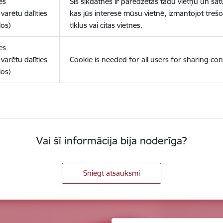
es
Šīs sīkdatnes ir paredzētas tādu vietņu un sat
varētu dalīties
kas jūs interesē mūsu vietnē, izmantojot treš
los)
tīklus vai citas vietnes.
es
varētu dalīties
Cookie is needed for all users for sharing con
los)
Vai šī informācija bija noderīga?
Sniegt atsauksmi