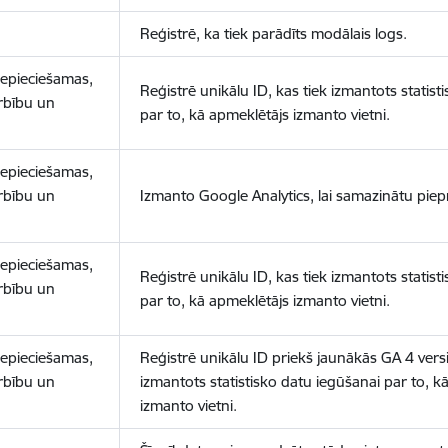
Reģistrē, ka tiek parādīts modālais logs.
nepieciešamas,
Reģistrē unikālu ID, kas tiek izmantots statist
arbību un
par to, kā apmeklētājs izmanto vietni.
nepieciešamas,
arbību un
Izmanto Google Analytics, lai samazinātu piep
nepieciešamas,
Reģistrē unikālu ID, kas tiek izmantots statist
arbību un
par to, kā apmeklētājs izmanto vietni.
nepieciešamas,
Reģistrē unikālu ID priekš jaunākās GA 4 versij
arbību un
izmantots statistisko datu iegūšanai par to, k
izmanto vietni.