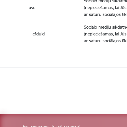
Sociālo mediju sīkdatn
uvc
(nepieciešamas, lai Jūs 
ar saturu sociālajos tīk
Sociālo mediju sīkdatn
__cfduid
(nepieciešamas, lai Jūs 
ar saturu sociālajos tīk
Esi pirmais, kurš uzzina!