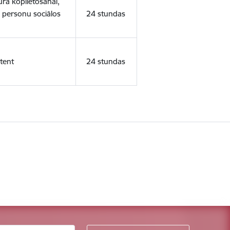
ura koplietošanai,
o personu sociālos
24 stundas
tent
24 stundas