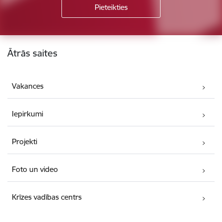
Kājene
Ātrās saites
Vakances
Iepirkumi
Projekti
Foto un video
Krīzes vadības centrs