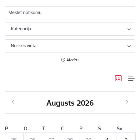
Meklēt notikumu
Kategorija
Norises vieta
Aizvērt
Augusts 2026
P
O
T
C
P
S
Sv
25
26
27
28
29
1
2