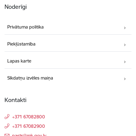
Noderīgi
Privātuma politika
Piekļūstamība
Lapas karte
Sīkdatņu izvēles maiņa
Kontakti
+371 67082800
+371 67082900
E-pasts:
pasts@mk.gov.lv