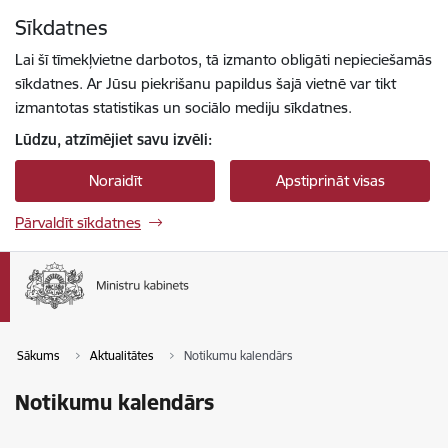
Pāriet uz lapas saturu
Sīkdatnes
Spied
lai meklētu
Enter
Lai šī tīmekļvietne darbotos, tā izmanto obligāti nepieciešamās
sīkdatnes. Ar Jūsu piekrišanu papildus šajā vietnē var tikt
izmantotas statistikas un sociālo mediju sīkdatnes.
Lūdzu, atzīmējiet savu izvēli:
Noraidīt
Apstiprināt visas
Pārvaldīt sīkdatnes
Sākums
Aktualitātes
Notikumu kalendārs
Notikumu kalendārs