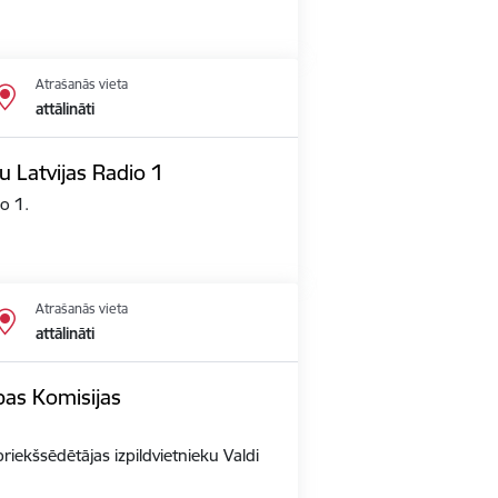
Atrašanās vieta
attālināti
u Latvijas Radio 1
io 1.
Atrašanās vieta
attālināti
opas Komisijas
priekšsēdētājas izpildvietnieku Valdi