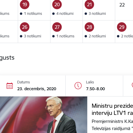
19
20
21
22
tikums
1 notikums
4 notikumi
3 notikumi
26
27
28
29
tikums
3 notikumi
1 notikums
2 notikumi
2 noti
gusts
Datums
Laiks
23. decembris, 2020
7.50–8.00
Ministru prezide
interviju LTV1 r
Premjerministrs K.Kar
Televīzijas raidījum