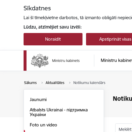
Pāriet uz lapas saturu
Sīkdatnes
Lai šī tīmekļvietne darbotos, tā izmanto obligāti nepiec
Lūdzu, atzīmējiet savu izvēli:
Noraidīt
Apstiprināt visas
Ministru kabine
Sākums
Aktualitātes
Notikumu kalendārs
Notik
Jaunumi
Atbalsts Ukrainai - підтримка
України
Foto un video
Meklēt