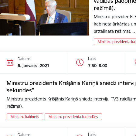
vadības padomes
režīmā).
Ministru prezidents K
kabineta ārkārtas u
(attālinātā režīmā). 
Ministru prezidenta ka
Datums
Laiks
6. janvāris, 2021
7.50–8.00
Ministru prezidents Krišjānis Kariņš sniedz interv
sekundes”
Ministru prezidents Krišjānis Kariņš sniedz interviju TV3 raidīj
režīmā).
Ministru kabinets
Ministru prezidenta kalendārs
Datums
Laiks