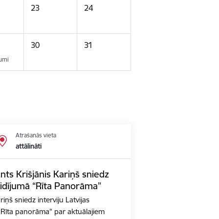
23
24
30
31
kumi
Atrašanās vieta
attālināti
nts Krišjānis Kariņš sniedz
aidījumā “Rīta Panorāma”
iņš sniedz interviju Latvijas
ā "Rīta panorāma" par aktuālajiem