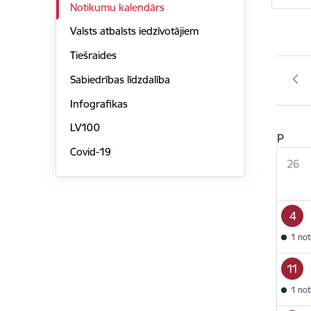
Notikumu kalendārs
Valsts atbalsts iedzīvotājiem
Tiešraides
Sabiedrības līdzdalība
Infografikas
LV100
P
Covid-19
26
4
1 no
11
1 no