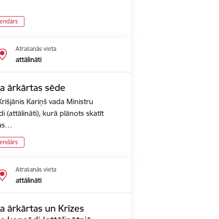
lendārs
Atrašanās vieta
attālināti
ta ārkārtas sēde
rišjānis Kariņš vada Ministru
 (attālināti), kurā plānots skatīt
pas…
lendārs
Atrašanās vieta
attālināti
a ārkārtas un Krīzes