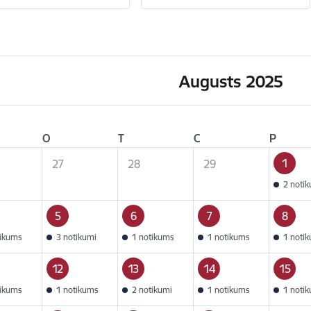
Augusts 2025
O
T
C
P
1
27
28
29
2 noti
5
6
7
8
tikums
3 notikumi
1 notikums
1 notikums
1 noti
12
13
14
15
tikums
1 notikums
2 notikumi
1 notikums
1 noti