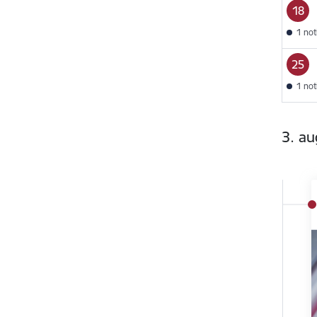
18
1 no
25
1 no
3. au