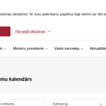
iešamās sīkdatnes. Ar Jūsu piekrišanu papildus šajā vietnē var tikt i
Pārvaldīt sīkdatnes
ts
Ministru prezidents
Valsts kanceleja
Aktualitāt
umu kalendārs
 notikumu
Kategorija