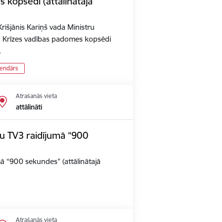
 kopsēdi (attālinātajā
rišjānis Kariņš vada Ministru
n Krīzes vadības padomes kopsēdi
…
lendārs
Atrašanās vieta
attālināti
iju TV3 raidījumā “900
umā “900 sekundes” (attālinātajā
Atrašanās vieta