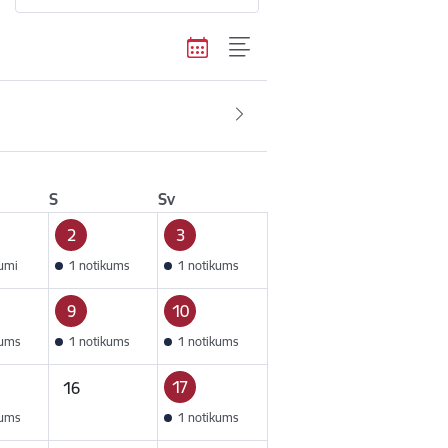
S
Sv
2
3
kumi
1 notikums
1 notikums
9
10
kums
1 notikums
1 notikums
17
16
kums
1 notikums