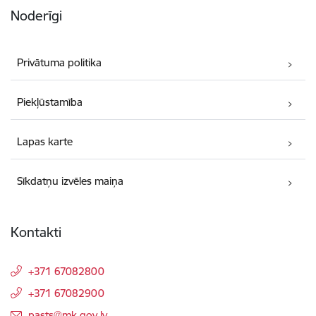
Noderīgi
Privātuma politika
Piekļūstamība
Lapas karte
Sīkdatņu izvēles maiņa
Kontakti
+371 67082800
+371 67082900
E-pasts:
pasts@mk.gov.lv