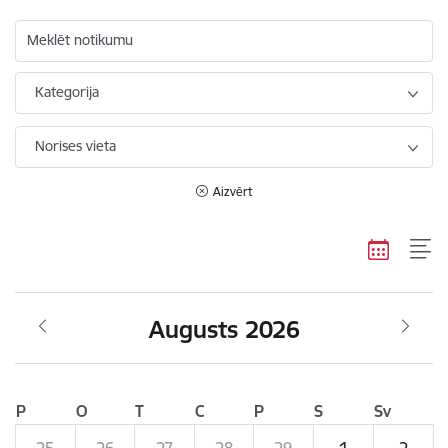
Meklēt notikumu
Kategorija
Norises vieta
Aizvērt
Augusts 2026
P
O
T
C
P
S
Sv
25
26
27
28
29
1
2