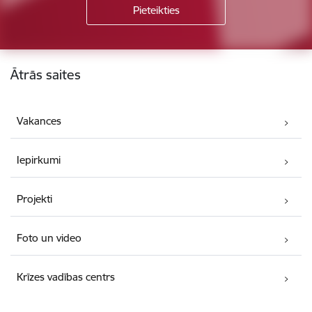
Kājene
Ātrās saites
Vakances
Iepirkumi
Projekti
Foto un video
Krīzes vadības centrs