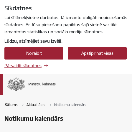
Pāriet uz lapas saturu
Sīkdatnes
Spied
lai meklētu
Enter
Lai šī tīmekļvietne darbotos, tā izmanto obligāti nepieciešamās
sīkdatnes. Ar Jūsu piekrišanu papildus šajā vietnē var tikt
izmantotas statistikas un sociālo mediju sīkdatnes.
Lūdzu, atzīmējiet savu izvēli:
Noraidīt
Apstiprināt visas
Pārvaldīt sīkdatnes
Sākums
Aktualitātes
Notikumu kalendārs
Notikumu kalendārs