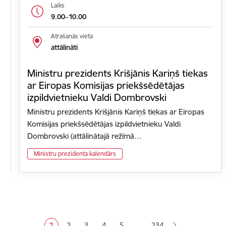
Laiks
9.00–10.00
Atrašanās vieta
attālināti
Ministru prezidents Krišjānis Kariņš tiekas
ar Eiropas Komisijas priekšsēdētājas
izpildvietnieku Valdi Dombrovski
Ministru prezidents Krišjānis Kariņš tiekas ar Eiropas
Komisijas priekšsēdētājas izpildvietnieku Valdi
Dombrovski (attālinātajā režīmā…
Ministru prezidenta kalendārs
Lapošana
…
1
2
3
4
5
234