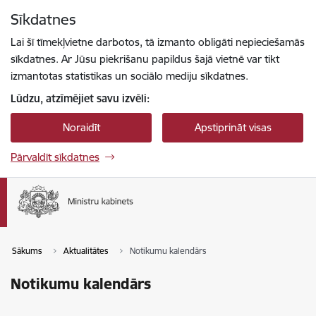
Pāriet uz lapas saturu
Sīkdatnes
Spied
lai meklētu
Enter
Lai šī tīmekļvietne darbotos, tā izmanto obligāti nepieciešamās
sīkdatnes. Ar Jūsu piekrišanu papildus šajā vietnē var tikt
izmantotas statistikas un sociālo mediju sīkdatnes.
Lūdzu, atzīmējiet savu izvēli:
Noraidīt
Apstiprināt visas
Pārvaldīt sīkdatnes
Sākums
Aktualitātes
Notikumu kalendārs
Notikumu kalendārs