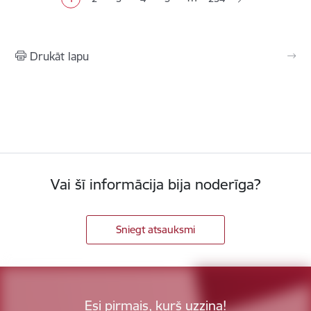
Pašreizējā lapa
Lapa
Lapa
Lapa
Lapa
Drukāt lapu
Vai šī informācija bija noderīga?
Sniegt atsauksmi
Esi pirmais, kurš uzzina!