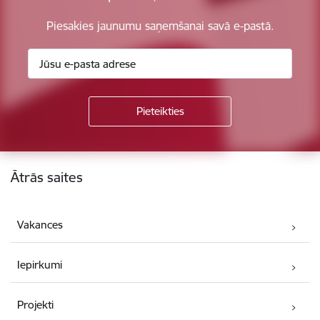
Piesakies jaunumu saņemšanai savā e-pastā.
Kājene
Ātrās saites
Vakances
Iepirkumi
Projekti