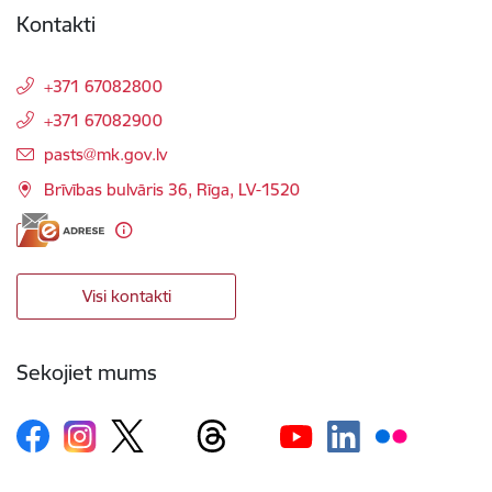
Kontakti
+371 67082800
+371 67082900
E-pasts:
pasts@mk.gov.lv
Brīvības bulvāris 36, Rīga, LV-1520
Visi kontakti
Sekojiet mums