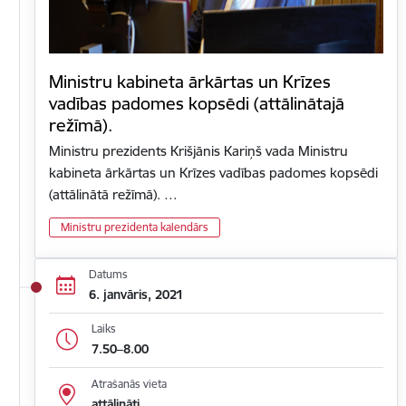
Ministru kabineta ārkārtas un Krīzes
vadības padomes kopsēdi (attālinātajā
režīmā).
Ministru prezidents Krišjānis Kariņš vada Ministru
kabineta ārkārtas un Krīzes vadības padomes kopsēdi
(attālinātā režīmā). …
Ministru prezidenta kalendārs
Datums
6. janvāris, 2021
Laiks
7.50–8.00
Atrašanās vieta
attālināti