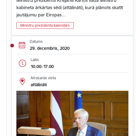
Ministru prezidents Krišjānis Kariņš vada Ministru
kabineta ārkārtas sēdi (attālināti), kurā plānots skatīt
jautājumu par Eiropas…
Ministru prezidenta kalendārs
Datums
29. decembris, 2020
Laiks
10.00–17.00
Atrašanās vieta
attālināti