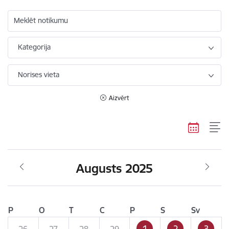
Meklēt notikumu
Kategorija
Norises vieta
Aizvērt
Augusts 2025
P
O
T
C
P
S
Sv
1
2
3
26
27
28
29