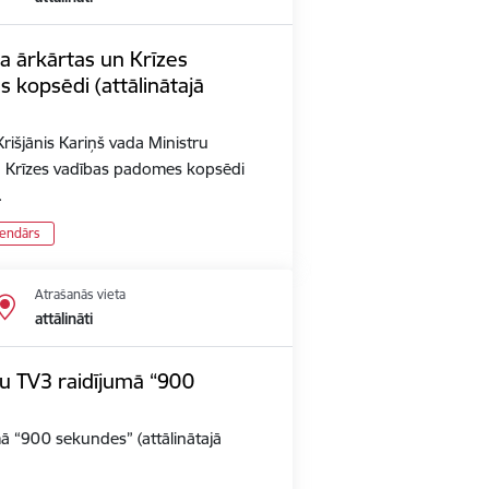
a ārkārtas un Krīzes
 kopsēdi (attālinātajā
rišjānis Kariņš vada Ministru
n Krīzes vadības padomes kopsēdi
…
lendārs
Atrašanās vieta
attālināti
iju TV3 raidījumā “900
umā “900 sekundes” (attālinātajā