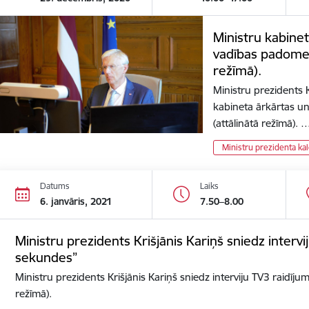
Ministru kabinet
vadības padomes
režīmā).
Ministru prezidents K
kabineta ārkārtas u
(attālinātā režīmā). 
Ministru prezidenta ka
Datums
Laiks
6. janvāris, 2021
7.50–8.00
Ministru prezidents Krišjānis Kariņš sniedz interv
sekundes”
Ministru prezidents Krišjānis Kariņš sniedz interviju TV3 raidīj
režīmā).