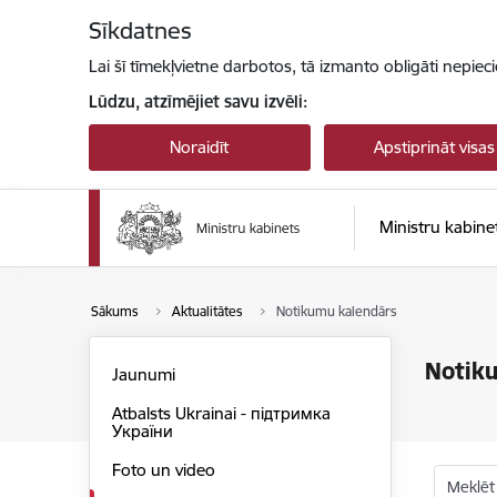
Pāriet uz lapas saturu
Sīkdatnes
Lai šī tīmekļvietne darbotos, tā izmanto obligāti nepiec
Lūdzu, atzīmējiet savu izvēli:
Noraidīt
Apstiprināt visas
Ministru kabine
Sākums
Aktualitātes
Notikumu kalendārs
Notik
Jaunumi
Atbalsts Ukrainai - підтримка
України
Foto un video
Meklēt