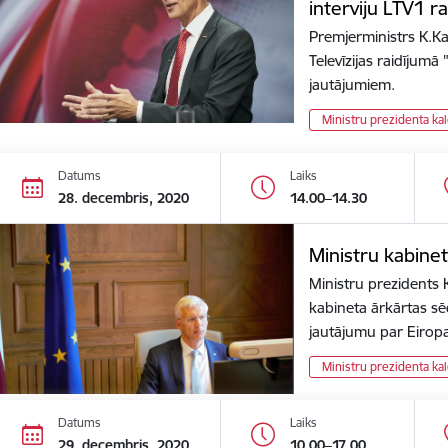
interviju LTV1 r
Premjerministrs K.Kar
Televīzijas raidījum
jautājumiem.
Ministru prezidenta ka
Datums
Laiks
28. decembris, 2020
14.00–14.30
Ministru kabine
Ministru prezidents K
kabineta ārkārtas sēdi
jautājumu par Eiro
Ministru prezidenta ka
Datums
Laiks
29. decembris, 2020
10.00–17.00