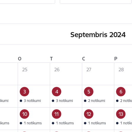
Septembris 2024
O
T
C
P
25
26
27
28
3
4
5
6
tikumi
3 notikumi
3 notikumi
2 notikumi
2 noti
10
11
12
13
tikums
1 notikums
1 notikums
1 notikums
1 noti