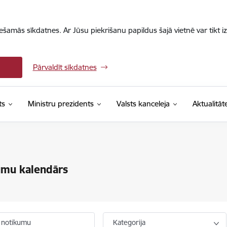
iešamās sīkdatnes. Ar Jūsu piekrišanu papildus šajā vietnē var tikt i
Pārvaldīt sīkdatnes
ts
Ministru prezidents
Valsts kanceleja
Aktualitāt
umu kalendārs
 notikumu
Kategorija