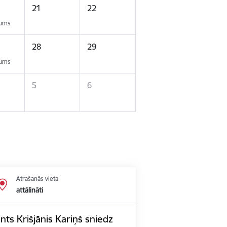
21
22
kums
28
29
kums
5
6
Atrašanās vieta
attālināti
nts Krišjānis Kariņš sniedz