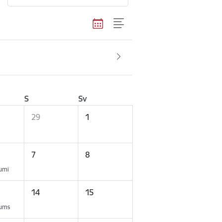
S
Sv
29
1
7
8
kumi
14
15
kums