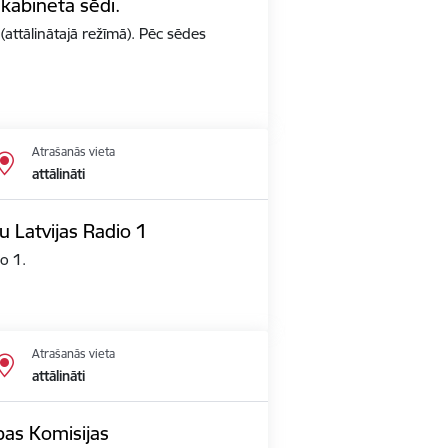
 kabineta sēdi.
(attālinātajā režīmā). Pēc sēdes
Atrašanās vieta
attālināti
u Latvijas Radio 1
io 1.
Atrašanās vieta
attālināti
opas Komisijas