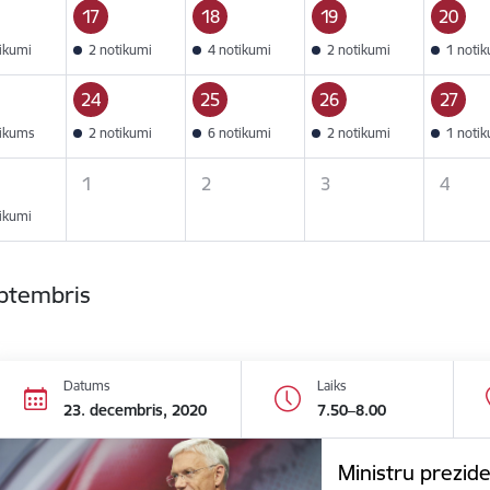
17
18
19
20
tikumi
2 notikumi
4 notikumi
2 notikumi
1 noti
24
25
26
27
tikums
2 notikumi
6 notikumi
2 notikumi
1 noti
1
2
3
4
tikumi
eptembris
Datums
Laiks
23. decembris, 2020
7.50–8.00
Ministru prezide