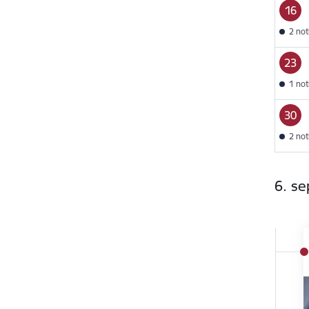
16
2 no
23
1 no
30
2 no
6. s