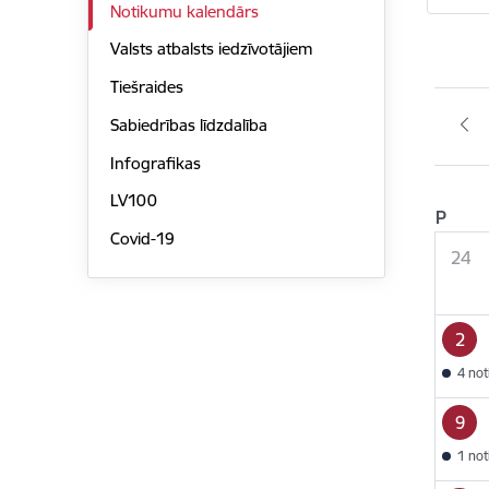
Notikumu kalendārs
Valsts atbalsts iedzīvotājiem
Tiešraides
Sabiedrības līdzdalība
Infografikas
LV100
P
Covid-19
24
2
4 no
9
1 no