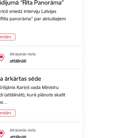
aidījumā “Rīta Panorāma”
iņš sniedz interviju Latvijas
ā "Rīta panorāma" par aktuālajiem
lendārs
Atrašanās vieta
attālināti
ta ārkārtas sēde
rišjānis Kariņš vada Ministru
 (attālināti), kurā plānots skatīt
pas…
lendārs
Atrašanās vieta
attālināti