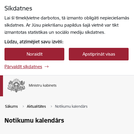
Pāriet uz lapas saturu
Sīkdatnes
Spied
lai meklētu
Enter
Lai šī tīmekļvietne darbotos, tā izmanto obligāti nepieciešamās
sīkdatnes. Ar Jūsu piekrišanu papildus šajā vietnē var tikt
izmantotas statistikas un sociālo mediju sīkdatnes.
Lūdzu, atzīmējiet savu izvēli:
Noraidīt
Apstiprināt visas
Pārvaldīt sīkdatnes
Sākums
Aktualitātes
Notikumu kalendārs
Notikumu kalendārs