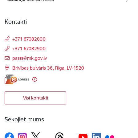
Kontakti
+371 67082800
+371 67082900
E-pasts:
pasts@mk.gov.lv
Brīvības bulvāris 36, Rīga, LV-1520
Visi kontakti
Sekojiet mums