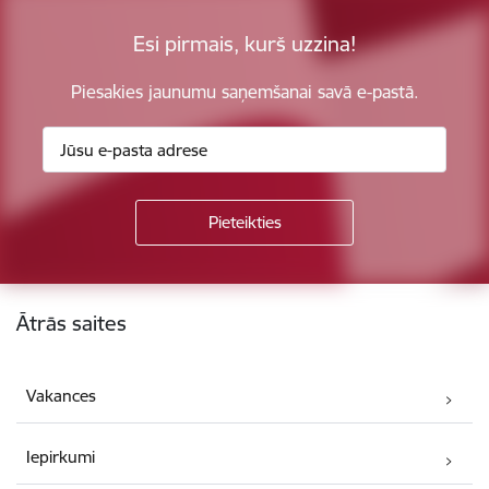
Esi pirmais, kurš uzzina!
Piesakies jaunumu saņemšanai savā e-pastā.
Kājene
Ātrās saites
Vakances
Iepirkumi