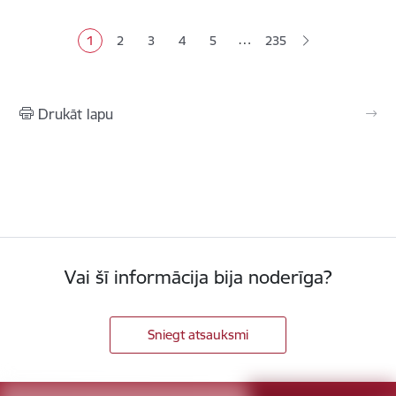
Lapošana
…
1
2
3
4
5
235
Pašreizējā lapa
Lapa
Lapa
Lapa
Lapa
Drukāt lapu
Vai šī informācija bija noderīga?
Sniegt atsauksmi