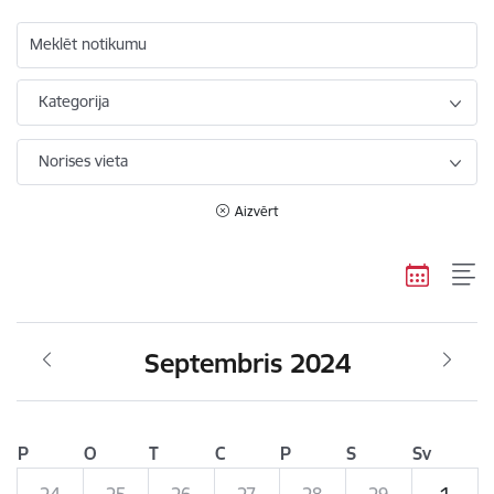
Meklēt notikumu
Kategorija
Norises vieta
Aizvērt
Septembris 2024
P
O
T
C
P
S
Sv
24
25
26
27
28
29
1