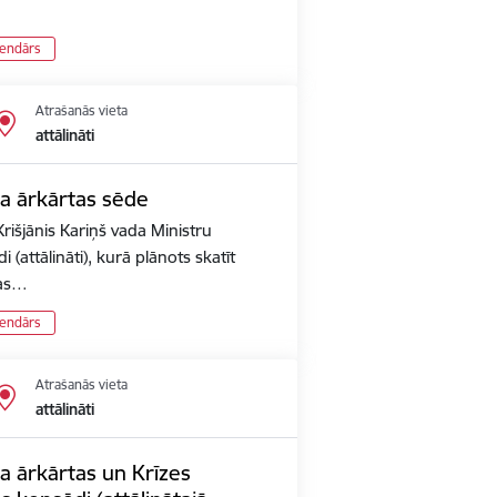
lendārs
Atrašanās vieta
attālināti
ta ārkārtas sēde
rišjānis Kariņš vada Ministru
 (attālināti), kurā plānots skatīt
pas…
lendārs
Atrašanās vieta
attālināti
a ārkārtas un Krīzes