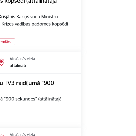
 kopsēdi (attālinātajā
rišjānis Kariņš vada Ministru
n Krīzes vadības padomes kopsēdi
…
lendārs
Atrašanās vieta
attālināti
iju TV3 raidījumā “900
umā “900 sekundes” (attālinātajā
Atrašanās vieta