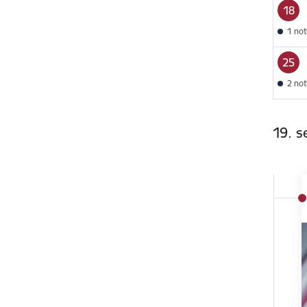
18
1 no
25
2 no
19. 