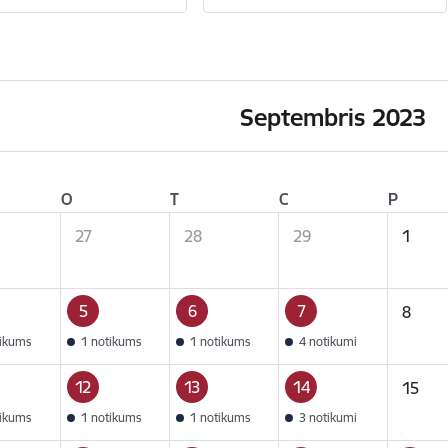
Septembris 2023
O
T
C
P
27
28
29
1
5
6
7
8
tikums
1 notikums
1 notikums
4 notikumi
12
13
14
15
tikums
1 notikums
1 notikums
3 notikumi