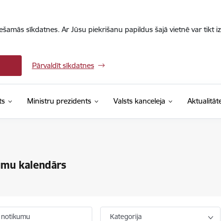
iešamās sīkdatnes. Ar Jūsu piekrišanu papildus šajā vietnē var tikt i
Pārvaldīt sīkdatnes
ts
Ministru prezidents
Valsts kanceleja
Aktualitāt
umu kalendārs
 notikumu
Kategorija