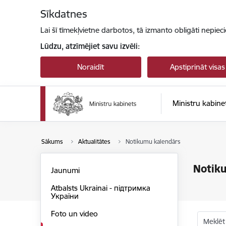
Pāriet uz lapas saturu
Sīkdatnes
Lai šī tīmekļvietne darbotos, tā izmanto obligāti nepiec
Lūdzu, atzīmējiet savu izvēli:
Noraidīt
Apstiprināt visas
Ministru kabine
Sākums
Aktualitātes
Notikumu kalendārs
Notik
Jaunumi
Atbalsts Ukrainai - підтримка
України
Foto un video
Meklēt