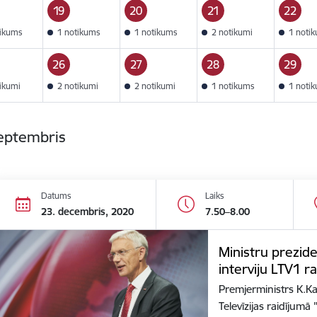
19
20
21
22
tikums
1 notikums
1 notikums
2 notikumi
1 noti
26
27
28
29
tikumi
2 notikumi
2 notikumi
1 notikums
1 noti
septembris
Datums
Laiks
23. decembris, 2020
7.50–8.00
Ministru prezide
interviju LTV1 r
Premjerministrs K.Kar
Televīzijas raidījum