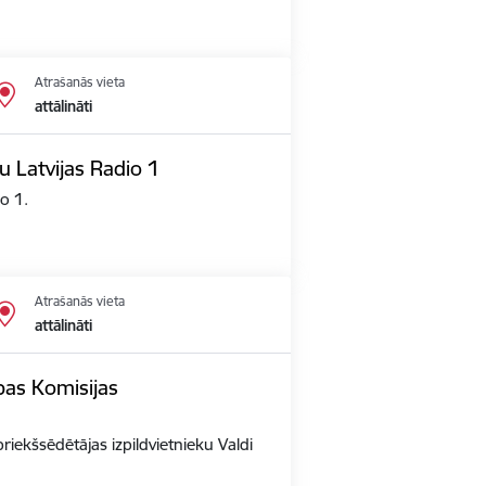
Atrašanās vieta
attālināti
u Latvijas Radio 1
io 1.
Atrašanās vieta
attālināti
opas Komisijas
priekšsēdētājas izpildvietnieku Valdi