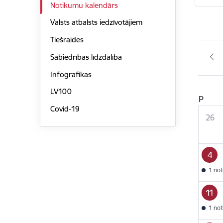
Notikumu kalendārs
Valsts atbalsts iedzīvotājiem
Tiešraides
Sabiedrības līdzdalība
Infografikas
LV100
P
Covid-19
26
4
1 no
11
1 no