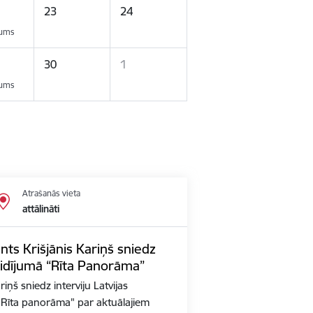
23
24
kums
30
1
kums
Atrašanās vieta
attālināti
nts Krišjānis Kariņš sniedz
aidījumā “Rīta Panorāma”
iņš sniedz interviju Latvijas
ā "Rīta panorāma" par aktuālajiem