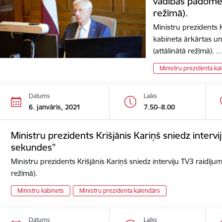
vadības padomes
režīmā).
Ministru prezidents K
kabineta ārkārtas u
(attālinātā režīmā). 
Ministru prezidenta ka
Datums
Laiks
6. janvāris, 2021
7.50–8.00
Ministru prezidents Krišjānis Kariņš sniedz interv
sekundes”
Ministru prezidents Krišjānis Kariņš sniedz interviju TV3 raidīj
režīmā).
Ministru kabinets
Ministru prezidenta kalendārs
Datums
Laiks